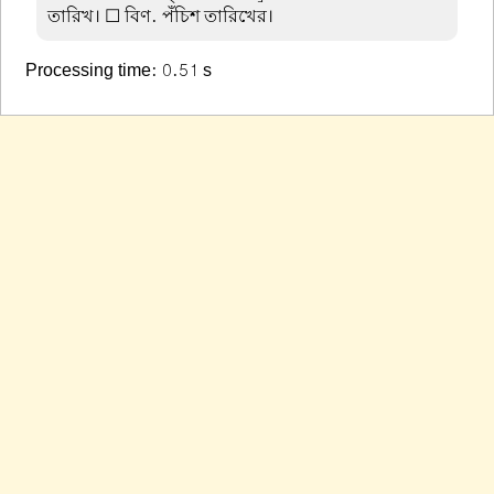
তারিখ। ☐ বিণ. পঁচিশ তারিখের।
Processing time: 0.51 s