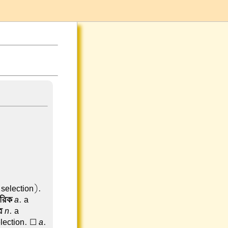
 selection).
ারিক
a
. a
র
n
. a
election. ☐
a
.