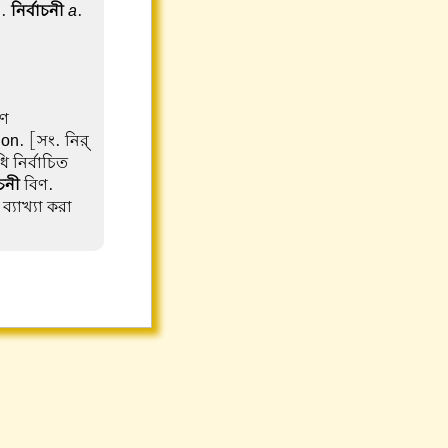
n.
নির্বাচনী
a
.
রণ
on. [সং. নির্
 নির্বাচিত
াচনী
বিণ.
ব্যাখ্যা করা