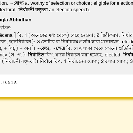
tion. ~
যোগ্য
a
. worthy of selection or choice; eligible for electio
electoral.
নির্বাচনী বক্তৃতা
an election speech.
gla Abhidhan
র্বাচন:
ācana ] বি.
1
(অনেকের মধ্য থেকে) বেছে নেওয়া;
2
স্থিরীকরণ, নির্ধা
চন, স্থাননির্বাচন);
3
ভোটার বা নির্বাচকমণ্ডলীর দ্বারা মনোনয়ন, electi
চ্ + ণিচ্) + অন]। ~
কেন্দ্র
, ~
ক্ষেত্র
বি. যে এলাকা থেকে কোনো প্রতিনিধি
ency (স. প.)।
নির্বাচিত
বিণ. যাকে নির্বাচন করা হয়েছে, elected.
নির্ব
ীয় (নির্বাচনী বক্তৃতা)।
নির্বাচ্য
বিণ.
1
নির্বাচনের যোগ্য;
2
বলার যোগ্য;
3
: 0.54 s