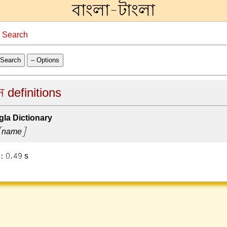
বাংলা-টাংলা
→
Search
Search
– Options
ন definitions
la Dictionary
[name]
: 0.49 s