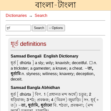
বাংলা-টাংলা
Dictionaries
→
Search
Search
– Options
ধূর্ত definitions
Samsad Bengali-English Dictionary
ধূর্ত
[ dhūrta ] a sly; wily; knavish; deceitful. ☐
n
.
a trickster; a gamester; a knave; a cheat. ~
তা,
ধূর্তামি
n
. slyness; wiliness; knavery; deception,
deceit.
Samsad Bangla Abhidhan
ধূর্ত
[ dhūrta ] বিণ.
1
(প্রধানত মন্দ অর্থে) চতুর;
2
ধড়িবাজ;
3
শঠ; প্রবঞ্চক;
4
(বিরল) জুয়াড়ি। [সং. ধূর্ব্ +
ত]। ~
তা, ধূর্তামি, ধূর্তামো
বি. শঠতা, প্রবঞ্চনা; (মন্দ
অর্থে) চতুরতা, চালাকি।