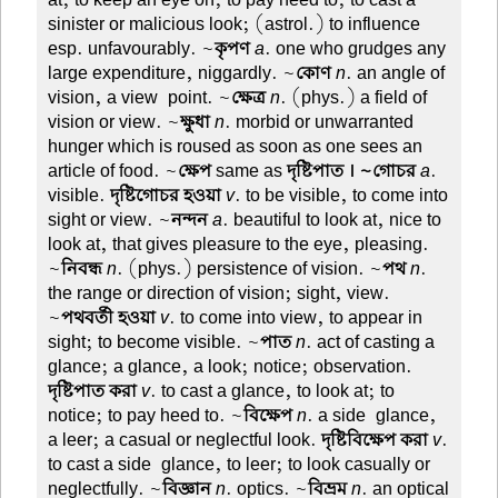
at; to keep an eye on; to pay heed to; to cast a
sinister or malicious look; (astrol.) to influence
esp. unfavourably. ~
কৃপণ
a
. one who grudges any
large expenditure, niggardly. ~
কোণ
n
. an angle of
vision, a view-point. ~
ক্ষেত্র
n
. (phys.) a field of
vision or view. ~
ক্ষুধা
n
. morbid or unwarranted
hunger which is roused as soon as one sees an
article of food. ~
ক্ষেপ
same as
দৃষ্টিপাত । ~গোচর
a
.
visible.
দৃষ্টিগোচর হওয়া
v
. to be visible, to come into
sight or view. ~
নন্দন
a
. beautiful to look at, nice to
look at, that gives pleasure to the eye, pleasing.
~
নিবন্ধ
n
. (phys.) persistence of vision. ~
পথ
n
.
the range or direction of vision; sight, view.
~
পথবর্তী হওয়া
v
. to come into view, to appear in
sight; to become visible. ~
পাত
n
. act of casting a
glance; a glance, a look; notice; observation.
দৃষ্টিপাত করা
v
. to cast a glance, to look at; to
notice; to pay heed to. ~
বিক্ষেপ
n
. a side-glance,
a leer; a casual or neglectful look.
দৃষ্টিবিক্ষেপ করা
v
.
to cast a side-glance, to leer; to look casually or
neglectfully. ~
বিজ্ঞান
n
. optics. ~
বিভ্রম
n
. an optical