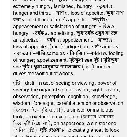
extremely hungry, famished; hungry. ~
তৃষ্ণা
n
.
hunger and thirst. ~
নাশ
n
. loss of appetite.
ক্ষুধা নাশ
করা
v
. to still or dull one's appetite. ~
নিবৃত্তি
n
.
appeasement or satisfaction of hunger. ~
ন্বিত
a
.
hungry. ~
বর্ধক
a
. appetizing.
ক্ষুধাবর্ধক ওষুধ বা বস্তু
an appetizer. ~
বর্ধন
n
. appetizement. ~
মান্দ্য
n
.
loss of appetite; (inc.) indigestion. ~
র্ত
same as
~
কাতর । ~শান্তি
same as ~
নিবৃত্তি । ~সঞ্চার
n
. feeling
of hunger; appetizement.
দুষ্টক্ষুধা
see
দুষ্ট । দৃষ্টিক্ষুধা
see
দৃষ্টি । ক্ষুধা মানুষকে পাগল করে
(fig.) hunger
drives the wolf out of woods.
দৃষ্টি
[ dṛṣṭi ] n act of seeing or viewing; power of
seeing; the organ of sight or vision; sight, vision,
observation; perception; cognition; knowledge;
wisdom; fore sight, careful attention or observation
(ছেলের দিকে দৃষ্টি রেখো); a sinister or malicious
look, a covetous or evil glance (আমার খাবারের
দিকে দৃষ্টি দিয়ো না); an aspect esp. a sinister one
(শনির দৃষ্টি).
দৃষ্টি দেওয়া
v
. to cast a glance, to look