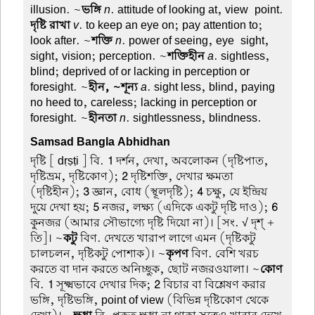
illusion. ~
ভঙ্গি
n
. attitude of looking at, view-point.
দৃষ্টি রাখা
v
. to keep an eye on; pay attention to;
look after. ~
শক্তি
n
. power of seeing, eye-sight,
sight, vision; perception. ~
শক্তিহীন
a
. sightless,
blind; deprived of or lacking in perception or
foresight. ~
হীন, ~শূন্য
a
. sight less, blind, paying
no heed to, careless; lacking in perception or
foresight. ~
হীনতা
n
. sightlessness, blindness.
Samsad Bangla Abhidhan
দৃষ্টি
[ dṛṣṭi ] বি.
1
দর্শন, দেখা, অবলোকন (দৃষ্টিপাত,
দৃষ্টিভ্রম, দৃষ্টিকোণ);
2
দৃষ্টিশক্তি, দেখার ক্ষমতা
(দৃষ্টিহীন);
3
জ্ঞান, বোধ (স্থূলদৃষ্টি);
4
চক্ষু, যে ইন্দ্রিয়
দুয়ে দেখা হয়;
5
নজর, লক্ষ্য (এদিকে একটু দৃষ্টি দাও);
6
কুনজর (আমার সৌভাগ্যে দৃষ্টি দিয়ো না)। [সং. √ দৃশ্ +
তি]। ~
কটু
বিণ. দেখতে খারাপ লাগে এমন (দৃষ্টিকটু
চালচলন, দৃষ্টিকটু পোশাক)। ~
কৃপণ
বিণ. বেশি খরচ
করতে বা দান করতে অনিচ্ছুক, ছোট নজরওয়ালা। ~
কোণ
বি.
1
সূক্ষ্মভাবে দেখার দিক;
2
বিচার বা বিশ্লেষণ করার
ভঙ্গি, দৃষ্টিভঙ্গি, point of view (বিভিন্ন দৃষ্টিকোণ থেকে