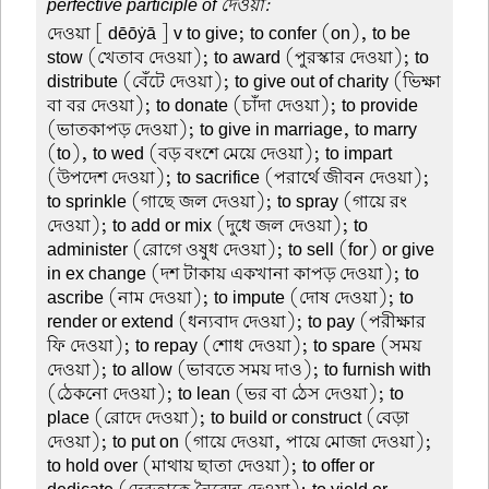
perfective participle of দেওয়া:
দেওয়া
[ dēōẏā ] v to give; to confer (on), to be
stow (খেতাব দেওয়া); to award (পুরস্কার দেওয়া); to
distribute (বেঁটে দেওয়া); to give out of charity (ভিক্ষা
বা বর দেওয়া); to donate (চাঁদা দেওয়া); to provide
(ভাতকাপড় দেওয়া); to give in marriage, to marry
(to), to wed (বড় বংশে মেয়ে দেওয়া); to impart
(উপদেশ দেওয়া); to sacrifice (পরার্থে জীবন দেওয়া);
to sprinkle (গাছে জল দেওয়া); to spray (গায়ে রং
দেওয়া); to add or mix (দুধে জল দেওয়া); to
administer (রোগে ওষুধ দেওয়া); to sell (for) or give
in ex change (দশ টাকায় একখানা কাপড় দেওয়া); to
ascribe (নাম দেওয়া); to impute (দোষ দেওয়া); to
render or extend (ধন্যবাদ দেওয়া); to pay (পরীক্ষার
ফি দেওয়া); to repay (শোধ দেওয়া); to spare (সময়
দেওয়া); to allow (ভাবতে সময় দাও); to furnish with
(ঠেকনো দেওয়া); to lean (ভর বা ঠেস দেওয়া); to
place (রোদে দেওয়া); to build or construct (বেড়া
দেওয়া); to put on (গায়ে দেওয়া, পায়ে মোজা দেওয়া);
to hold over (মাথায় ছাতা দেওয়া); to offer or