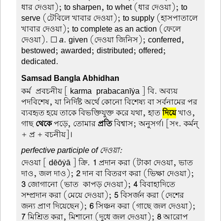
ধার দেওয়া); to sharpen, to whet (ধার দেওয়া); to
serve (টেবিলে খাবার দেওয়া); to supply (হাসপাতালে
খাবার দেওয়া); to complete as an action (ফেলে
দেওয়া). ☐
a
. given (দেওয়া জিনিস); conferred,
bestowed; awarded; distributed; offered;
dedicated.
Samsad Bangla Abhidhan
কর্ম-প্রবচনীয়
[ karma-prabacanīẏa ] বি. অব্যয়
পদবিশেষ, যা নির্দিষ্ট অর্থে কোনো বিশেষ্য বা সর্বনামের পর
ব্যবহৃত হয়ে তাকে বিভক্তিযুক্ত করে যথা, হাত
দিয়ে
খাও,
গাছ
থেকে
পড়ে, তোমার
প্রতি
বিশ্বাস; অনুসর্গ। [সং. কর্মন্
+ প্র + বচনীয়]।
perfective participle of দেওয়া:
দেওয়া
[ dēōẏā ] ক্রি.
1
প্রদান করা (টাকা দেওয়া, ভাত
দাও, জল দাও);
2
দান বা বিতরণ করা (ভিক্ষা দেওয়া);
3
জোগানো (ভাত-কাপড় দেওয়া);
4
বিবাহাদিতে
সম্প্রদান করা (মেয়ে দেওয়া);
5
বিসর্জন করা (দেশের
জন্য প্রাণ দিয়েছেন);
6
সিঞ্চন করা (গাছে জল দেওয়া);
7
মিশ্রিত করা, মিশানো (দুধে জল দেওয়া);
8
আরোপ