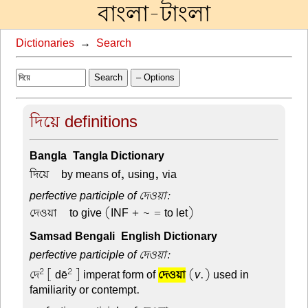
বাংলা-টাংলা
Dictionaries
→
Search
Search
– Options
দিয়ে definitions
Bangla-Tangla Dictionary
দিয়ে –
by means of, using, via
perfective participle of দেওয়া:
দেওয়া –
to give (INF + ~ = to let)
Samsad Bengali-English Dictionary
perfective participle of দেওয়া:
2
2
দে
[ dē
] imperat form of
দেওয়া
(
v
.) used in
familiarity or contempt.