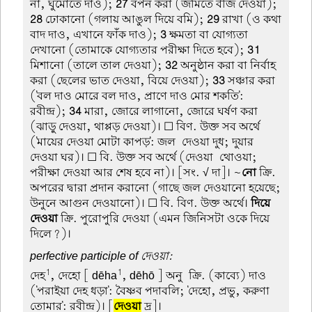
না, ঘুমোতে দাও);
27
বপন করা (জমিতে বীজ দেওয়া);
28
ঢোকানো (গলায় আঙুল দিয়ে বমি);
29
রাখা (ও কথা
বাদ দাও, এখানে ফাঁক দাও);
3
ক্ষমতা বা যোগ্যতা
দেখানো (তোমাকে যোগ্যতার পরীক্ষা দিতে হবে);
31
মিশানো (তালে তাল দেওয়া);
32
অনুষ্ঠান করা বা নির্বাহ
করা (ছেলের ভাত দেওয়া, বিয়ে দেওয়া);
33
সঞ্চার করা
('বল দাও মোরে বল দাও, প্রাণে দাও মোর শকতি':
রবীন্দ্র);
34
মারা, জোরে লাগানো, জোরে ঘর্ষণ করা
(ঝাড়ু দেওয়া, থাপ্পড় দেওয়া)। ☐ বিণ. উক্ত সব অর্থে
('মায়ের দেওয়া মোটা কাপড়': জল-দেওয়া দুধ; দুয়ার-
দেওয়া ঘর)। ☐ বি. উক্ত সব অর্থে (দেওয়া-থোওয়া;
পরীক্ষা দেওয়া আর শেষ হবে না)। [সং. √ দা]। ~
নো
ক্রি.
অপরের দ্বারা প্রদান করানো (গাছে জল দেওয়ানো হয়েছে;
উনুনে আগুন দেওয়ানো)। ☐ বি. বিণ. উক্ত অর্থে।
দিয়ে
দেওয়া
ক্রি. পুরোপুরি দেওয়া (এমন জিনিসটা ওকে দিয়ে
দিলে?)।
perfective participle of দেওয়া:
1
1
দেহ
, দেহো
[ dēha
, dēhō ] অনু-ক্রি. (কাব্যে) দাও
('পরাইয়া দেহ ধড়া': বৈষ্ণব পদাবলি; 'দেহো, প্রভু, করুণা
তোমার': রবীন্দ্র)। [
দেওয়া
দ্র]।