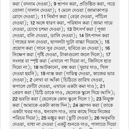
করা (বদনাম দেওয়া);
9
স্থাপন করা, প্রতিষ্ঠিত করা, গড়ে
তোলা (দালান দেওয়া);
1
মেলে দেওয়া (জামাকাপড়
রোদে দেওয়া);
11
নির্মাণ করা (বেড়া দেওয়া, পাঁচিল
দেওয়া);
12
অঙ্গে ধারণ করা, পরিধান করা (জামা গায়ে
দেওয়া, চোখে চশমা দেওয়া);
13
উৎসর্গ করা (পূজা
দেওয়া, বলি দেওয়া, ডালি দেওয়া);
14
উৎপাদন করা
(গাছের ফল দেওয়া, ছাগলটা দুটো বাচ্চা দিয়েছে);
15
প্রয়োগ করা (গানে সুর দেওয়া, ছবিতে রং দেওয়া);
16
নিক্ষেপ করা (দৃষ্টি দেওয়া, টাকাগুলো জলে দিলে);
17
সংলগ্ন বা স্পৃষ্ট করা (এখানে পা দিয়ো না, জিনিসে হাত
দিয়ো না);
18
আটকানো, বন্ধ করা (দুয়ার দাও, খিল
দেওয়া হয়নি);
19
ন্যস্ত করা (দায়িত্ব দেওয়া, কাজের ভার
দেওয়া);
2
লেখা বা আঁকা (চিঠিতে তারিখ দেওয়া,
কপালে ফোঁটা দেওয়া, এখানে একটা কমা দাও);
21
প্রেরণ করা (চিঠি ডাকে দাও, ছেলেকে স্কুলে দিয়ে আসি);
22
ভরতি করা (ছেলেকে কোন স্কুলে দিলে?);
23
নিযুক্ত
করা (আমাকে একটা কাজ দিন);
24
জ্ঞাপন করা (তাকে
একটা খবর দাও, ধন্যবাদ দাও, তার কাছে গিয়ে নিজের
পরিচয় দিয়ো);
25
মঞ্জুর করা (ছুটি দেওয়া);
26
অনুমতি
দেওয়া, বাধা না দেওয়া (একটু শুনতে দাও, পালাতে দিয়ো