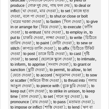
dedicate (দেবতাকে নৈবেদ্য দেওয়া); to yield or
produce (গোরু দুধ দেয়, গাছ ফল দেয়); to deal or
inflict (ঘা দেওয়া, মার দেওয়া); to set (কাজে হাত
দেওয়া, বলে পা দেওয়া); to shut or close or bolt
(ঘরের দরজা দেওয়া); to fasten (খিল দেওয়া); to give
in or arrange for (বিয়ে দেওয়া); to execute (ফাঁসি
দেওয়া); to entrust (ভার দেওয়া), to employ in, to
put to (চাকরি দেওয়া, লজ্জা দেওয়া); to write (চিঠিতে
তারিখ দেওয়া); to paint (ফোঁটা দেওয়া); to sew or
stitch (কাপড়ে তালি দেওয়া); to affix (চিঠিতে টিকিট
দেওয়া) to post (ডাকে চিঠি দেওয়া); to cast (দৃষ্টি
দেওয়া); to send (ছেলেকে স্কুলে দেওয়া); to intimate,
to inform, to apprise (সংবাদ দেওয়া); to grant or
sanction (ছুটি দেওয়া); to permit, to allow, to let
(যেতে দেওয়া); to accord (অনুমোদন দেওয়া); to sow
or scatter (জমিতে বীজ দেওয়া); to thrust into (গলায়
আঙুল দেওয়া); to pierce with (বুকে ছুরি দেওয়া); to
keep out (বাদ দেওয়া); to strike in unison, to keep
time (তাল দেওয়া); to set (গানে সুর দেওয়া); to
pronounce (রায় দেওয়া); to pass (মতামত দেওয়া);
to impose or inflict (শাস্তি দেওয়া); to lend (ঋণ বা