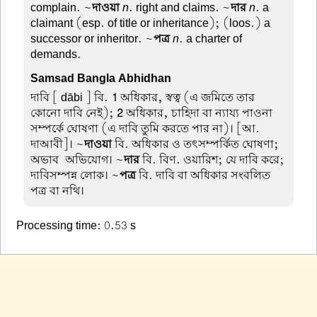
complain. ~
দাওয়া
n
. right and claims. ~
দার
n
. a
claimant (esp. of title or inheritance); (loos.) a
successor or inheritor. ~
পত্র
n
. a charter of
demands.
Samsad Bangla Abhidhan
দাবি
[ dābi ] বি.
1
অধিকার, স্বত্ব (এ জমিতে তার
কোনো দাবি নেই);
2
অধিকার, চাহিদা বা ন্যায্য পাওনা
সম্পর্কে ঘোষণা (এ দাবি তুমি করতে পার না)। [আ.
দাআবী]। ~
দাওয়া
বি. অধিকার ও তৎসম্পর্কিত ঘোষণা;
অভাব-অভিযোগ। ~
দার
বি. বিণ. ওয়ারিশ; যে দাবি করে;
দাবিসম্পন্ন লোক। ~
পত্র
বি. দাবি বা অধিকার সংবলিত
পত্র বা নথি।
Processing time: 0.53 s