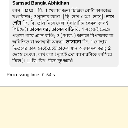
Samsad Bangla Abhidhan
তাস
[ tāsa ] বি.
1
খেলার জন্য চিত্রিত মোটা কাগজের
খণ্ডবিশেষ;
2
সুতোর তাসা। [হি. তাশ < আ. তাস্]।
তাস
পেটা
ক্রি. বি. তাস নিয়ে খেলা (সারাদিন কেবল তাসই
পিটছে)।
তাসের ঘর, তাসের বাড়ি
বি.
1
সহজেই ভেঙে
পড়তে পারে এমন বাড়ি;
2
(আল.) অত্যন্ত বিপজ্জনক বা
অনিশ্চিত বা ক্ষণস্থায়ী অবস্থা।
তাসানো
ক্রি.
1
গোছার
ভিতরের তাস নেড়েচেড়ে তাদের স্থান অদলবদল করা;
2
ভেস্তে দেওয়া, ব্যর্থ করা (তুমিই তো ব্যাপারটাকে তাসিয়ে
দিলে)। ☐ বি. বিণ. উক্ত দুই অর্থে।
Processing time: 0.54 s