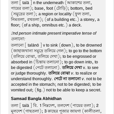
তলা
[ talā ] n the underneath (আকাশের তলা,
পায়ের তলা); base, foot (টোড়ি); bottom, bed
(সমুদ্রের তলা); a region or locality (ফুল তলা,
নিমতলা, রথতলা); (of a building etc.) a storey, a
floor; (of a ship, omnibus etc.) a deck.
2nd person intimate present imperative tense of
তলানো:
তলানো
[ talānō ] v to sink (down), to be drowned
(জাহাজখানা সমুদ্রে তলিয়ে গেল); to go to the bottom
(তলিয়ে বোঝা, তলিয়ে দেখা); to be engrossed or
absorbed in (চিন্তায় তলানো); to go down into, to
be digested (পেটে তলানো).
তলিয়ে দেখা
v. to see
or judge thoroughly.
তলিয়ে বোঝা
v
. to realize or
understand thoroughly.
পেটে না তলানো
v
. not to be
accepted in the stomach; not to be digested; to be
vomited out; (fig.) not to be able to keep a secret.
Samsad Bangla Abhidhan
তলা
[ talā ] বি.
1
নিম্নদেশ, তলদেশ (পায়ের তলা);
2
মূলদেশ (গাছতলা);
3
কাছের পূজার জায়গা (কালীতলা,