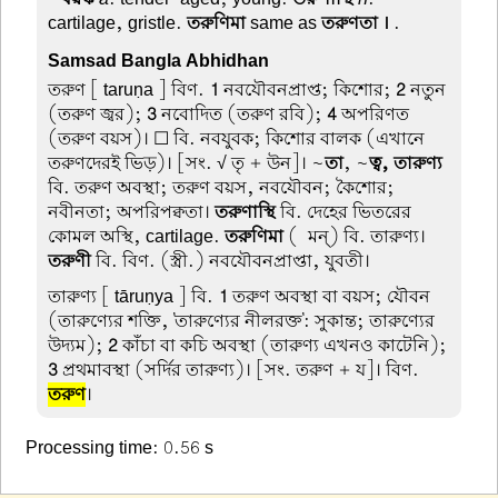
cartilage, gristle.
তরুণিমা
same as
তরুণতা ।
.
Samsad Bangla Abhidhan
তরুণ
[ taruṇa ] বিণ.
1
নবযৌবনপ্রাপ্ত; কিশোর;
2
নতুন
(তরুণ জ্বর);
3
নবোদিত (তরুণ রবি);
4
অপরিণত
(তরুণ বয়স)। ☐ বি. নবযুবক; কিশোর বালক (এখানে
তরুণদেরই ভিড়)। [সং. √ তৃ + উন]। ~
তা
, ~
ত্ব, তারুণ্য
বি. তরুণ অবস্থা; তরুণ বয়স, নবযৌবন; কৈশোর;
নবীনতা; অপরিপক্বতা।
তরুণাস্থি
বি. দেহের ভিতরের
কোমল অস্থি, cartilage.
তরুণিমা
(-মন্) বি. তারুণ্য।
তরুণী
বি. বিণ. (স্ত্রী.) নবযৌবনপ্রাপ্তা, যুবতী।
তারুণ্য
[ tāruṇya ] বি.
1
তরুণ অবস্থা বা বয়স; যৌবন
(তারুণ্যের শক্তি, 'তারুণ্যের নীলরক্ত': সুকান্ত; তারুণ্যের
উদ্যম);
2
কাঁচা বা কচি অবস্থা (তারুণ্য এখনও কাটেনি);
3
প্রথমাবস্থা (সর্দির তারুণ্য)। [সং. তরুণ + য]। বিণ.
তরুণ
।
Processing time: 0.56 s