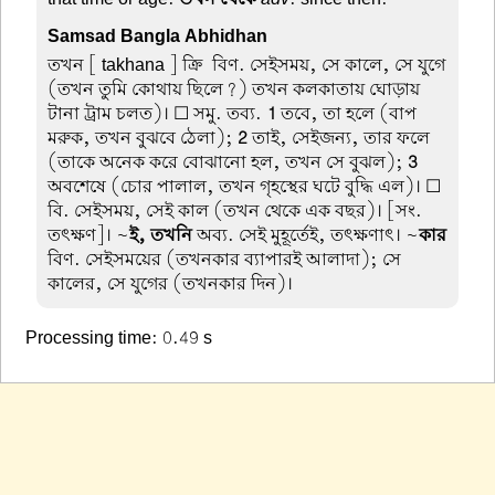
Samsad Bangla Abhidhan
তখন
[ takhana ] ক্রি-বিণ. সেইসময়, সে কালে, সে যুগে
(তখন তুমি কোথায় ছিলে?) তখন কলকাতায় ঘোড়ায়-
টানা ট্রাম চলত)। ☐ সমু. তব্য.
1
তবে, তা হলে (বাপ
মরুক, তখন বুঝবে ঠেলা);
2
তাই, সেইজন্য, তার ফলে
(তাকে অনেক করে বোঝানো হল, তখন সে বুঝল);
3
অবশেষে (চোর পালাল, তখন গৃহস্থের ঘটে বুদ্ধি এল)। ☐
বি. সেইসময়, সেই কাল (তখন থেকে এক বছর)। [সং.
তৎক্ষণ]। ~
ই, তখনি
অব্য. সেই মুহূর্তেই, তৎক্ষণাৎ। ~
কার
বিণ. সেইসময়ের (তখনকার ব্যাপারই আলাদা); সে
কালের, সে যুগের (তখনকার দিন)।
Processing time: 0.49 s