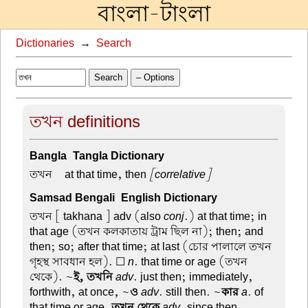
বাংলা-টাংলা
Dictionaries
→
Search
Search
– Options
তখন definitions
Bangla-Tangla Dictionary
তখন –
at that time, then
[correlative]
Samsad Bengali-English Dictionary
তখন
[ takhana ] adv (also
conj
.) at that time; in
that age (তখন কলকাতায় ট্রাম ছিল না); then; and
then; so; after that time; at last (চোর পালালে তখন
গৃহস্থ সাবধান হল). ☐
n
. that time or age (তখন
থেকে). ~
ই, তখনি
adv
. just then; immediately,
forthwith, at once, ~
ও
adv
. still then. ~
কার
a
. of
that time or age.
তখন থেকে
adv
. since then.