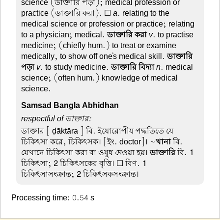
science (ডাক্তারি পড়া); medical profession or
practice (ডাক্তারি করা). ☐
a
. relating to the
medical science or profession or practice; relating
to a physician; medical.
ডাক্তারি করা
v
. to practise
medicine; (chiefly hum.) to treat or examine
medically, to show off one's medical skill.
ডাক্তারি
পড়া
v
. to study medicine.
ডাক্তারি বিদ্যা
n
. medical
science; (often hum.) knowledge of medical
science.
Samsad Bangla Abhidhan
respectful of ডাক্তার:
ডাক্তার
[ ḍāktāra ] বি. ইয়োরোপীয় পদ্ধতিতে যে
চিকিৎসা করে, চিকিৎসক। [ইং. doctor]। ~
খানা
বি.
যেখানে চিকিৎসা করা বা ওষুধ দেওয়া হয়।
ডাক্তারি
বি.
1
চিকিৎসা;
2
চিকিৎসকের বৃত্তি। ☐ বিণ.
1
চিকিৎসাসংক্রান্ত;
2
চিকিৎসকসংক্রান্ত।
Processing time: 0.54 s