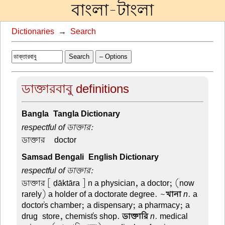
বাংলা-টাংলা
Dictionaries
→
Search
Search
– Options
ডাক্তারবাবু definitions
Bangla-Tangla Dictionary
respectful of ডাক্তার:
ডাক্তার –
doctor
Samsad Bengali-English Dictionary
respectful of ডাক্তার:
ডাক্তার
[ ḍāktāra ] n a physician, a doctor; (now
rarely) a holder of a doctorate degree. ~
খানা
n
. a
doctor's chamber; a dispensary; a pharmacy; a
drug-store, chemist's shop.
ডাক্তারি
n
. medical