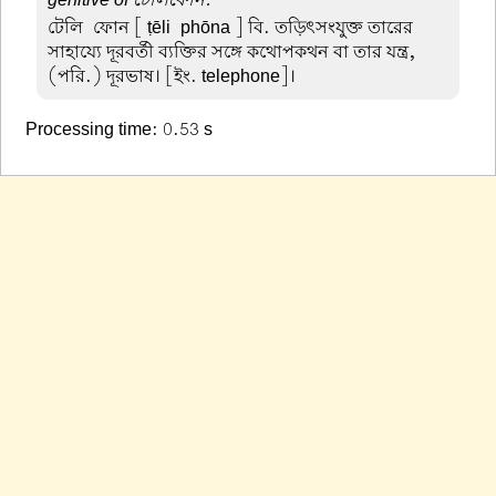
টেলি-ফোন
[ ṭēli-phōna ] বি. তড়িৎসংযুক্ত তারের
সাহায্যে দূরবর্তী ব্যক্তির সঙ্গে কথোপকথন বা তার যন্ত্র,
(পরি.) দূরভাষ। [ইং. telephone]।
Processing time: 0.53 s