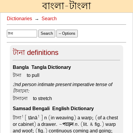
বাংলা-টাংলা
Dictionaries
→
Search
Search
– Options
টানা definitions
Bangla-Tangla Dictionary
টানা –
to pull
2nd person intimate present imperative tense of
টানানো:
টানানো –
to stretch
Samsad Bengali-English Dictionary
1
1
টানা
[ ṭānā
] n (in weaving) a warp; (of a chest
or cabinet) a drawer. ~
পড়েন
n
. (lit. & fig.) warp
and woof; (fig.) continuous coming and going;