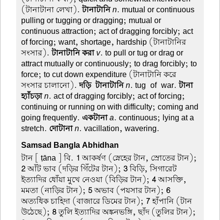
(টানাটানা লেখা).
টানাটানি
n
. mutual or continuous
pulling or tugging or dragging; mutual or
continuous attraction; act of dragging forcibly; act
of forcing; want, shortage, hardship (টানাটানির
সংসার).
টানাটানি করা
v
. to pull or tug or drag or
attract mutually or continuously; to drag forcibly; to
force; to cut down expenditure (টানাটানি করে
সংসার চালানো).
দড়ি-টানাটানি
n
. tug-of-war.
টানা-
হ্যাঁচড়া
n
. act of dragging forcibly; act of forcing;
continuing or running on with difficulty; coming and
going frequently.
একটানা
a
. continuous; lying at a
stretch.
দোটানা
n
. vacillation, wavering.
Samsad Bangla Abhidhan
টান
[ ṭāna ] বি.
1
আকর্ষণ (স্নেহের টান, স্রোতের টান);
2
আঁট ভাব (দড়ির গিঁটের টান);
3
বিড়ি, সিগারেট
ইত্যাদির ধোঁয়া মুখে নেওয়া (বিড়ির টান);
4
আসক্তি,
মমতা (নাড়ির টান);
5
অভাব (পয়সার টান);
6
অত্যধিক চাহিদা (বাজারে ডিমের টান);
7
হাঁপানি (টান
উঠেছে);
8
তুলি ইত্যাদির অঙ্কনভঙ্গি, ছাঁদ (তুলির টান);