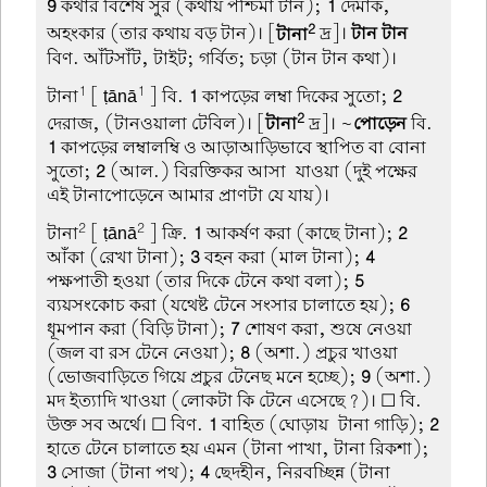
9
কথার বিশেষ সুর (কথায় পশ্চিমা টান);
1
দেমাক,
2
অহংকার (তার কথায় বড় টান)। [
টানা
দ্র]।
টান টান
বিণ. আঁটসাঁট, টাইট; গর্বিত; চড়া (টান টান কথা)।
1
1
টানা
[ ṭānā
] বি.
1
কাপড়ের লম্বা দিকের সুতো;
2
2
দেরাজ, (টানওয়ালা টেবিল)। [
টানা
দ্র]। ~
পোড়েন
বি.
1
কাপড়ের লম্বালম্বি ও আড়াআড়িভাবে স্থাপিত বা বোনা
সুতো;
2
(আল.) বিরক্তিকর আসা-যাওয়া (দুই পক্ষের
এই টানাপোড়েনে আমার প্রাণটা যে যায়)।
2
2
টানা
[ ṭānā
] ক্রি.
1
আকর্ষণ করা (কাছে টানা);
2
আঁকা (রেখা টানা);
3
বহন করা (মাল টানা);
4
পক্ষপাতী হওয়া (তার দিকে টেনে কথা বলা);
5
ব্যয়সংকোচ করা (যথেষ্ট টেনে সংসার চালাতে হয়);
6
ধূমপান করা (বিড়ি টানা);
7
শোষণ করা, শুষে নেওয়া
(জল বা রস টেনে নেওয়া);
8
(অশা.) প্রচুর খাওয়া
(ভোজবাড়িতে গিয়ে প্রচুর টেনেছ মনে হচ্ছে);
9
(অশা.)
মদ ইত্যাদি খাওয়া (লোকটা কি টেনে এসেছে?)। ☐ বি.
উক্ত সব অর্থে। ☐ বিণ.
1
বাহিত (ঘোড়ায়-টানা গাড়ি);
2
হাতে টেনে চালাতে হয় এমন (টানা পাখা, টানা রিকশা);
3
সোজা (টানা পথ);
4
ছেদহীন, নিরবচ্ছিন্ন (টানা