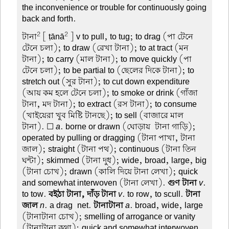
the inconvenience or trouble for continuously going
back and forth.
2
2
টানা
[ ṭānā
] v to pull, to tug; to drag (পা টেনে
টেনে চলা); to draw (রেখা টানা); to at tract (মন
টানা); to carry (মাল টানা); to move quickly (পা
টেনে চলা); to be partial to (ছেলের দিকে টানা); to
stretch out (সুর টানা); to cut down expenditure
(আয় কম হলে টেনে চলা); to smoke or drink (গাঁজা
টানা, মদ টানা); to extract (রস টানা); to consume
(খাইয়েরা খুব মিষ্টি টানছে); to sell (বাজারে মাল
টানা). ☐
a
. borne or drawn (ঘোড়ায়-টানা গাড়ি);
operated by pulling or dragging (টানা পাখা, টানা
জাল); straight (টানা পথ); continuous (টানা তিন
ঘন্টা); skimmed (টানা দুধ); wide, broad, large, big
(টানা চোখ); drawn (কালি দিয়ে টানা লেখা); quick
and somewhat interwoven (টানা লেখা).
গুণ টানা
v
.
to tow.
বইঠা টানা, দাঁড় টানা
v
. to row, to scull.
টানা-
জাল
n
. a drag-net.
টানাটানা
a
. broad, wide, large
(টানাটানা চোখ); smelling of arrogance or vanity
(টানাটানা কথা); quick and somewhat interwoven