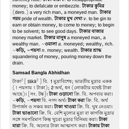
money; to defalcate or embezzle.
টাকার কুমির
(dero.) a very rich man, a moneyed man.
টাকার
গরম
pride of wealth.
টাকার মুখ দেখা
v
. to be gin to
earn or obtain money, to come to money; to begin
to be solvent; to see good days.
টাকার বাজার
money market.
টাকার মানুষ
a moneyed man, a
wealthy man. ~
ওয়ালা
a
. moneyed; wealthy, rich.
~
কড়ি, ~পয়সা
n
. money; wealth.
টাকার শ্রাদ্ধ
squandering of money, pouring money down the
drain.
Samsad Bangla Abhidhan
2
2
টাকা
[ ṭākā
] বি.
1
মুদ্রাবিশেষ; ভারতীয় মুদ্রার একক
(1 পয়সায় 1 টাকা);
2
অর্থ, ধন (লোকটার যথেষ্ট টাকা
আছে)। [সং. টঙ্ক]।
টাকা ওড়ানো
ক্রি. বি. অপব্যয় করা।
~
কড়ি
, ~
পয়সা
বি. নগদ অর্থ।
টাকা করা
ক্রি. বি. অর্থ
উপার্জন ও সঞ্চয় করা।
টাকা খাওয়া
ক্রি. বি. ঘুষ নেওয়া।
টাকা ভাঙানো
ক্রি. বি. বেশি মূল্যের মুদ্রা বা কাগজি মুদ্রার
সঙ্গে সমপরিমাণ কিন্তু খুচরা মুদ্রার বিনিময় করা।
টাকা
মারা
ক্রি. বি. অন্যের টাকা আত্মসাৎ করা।
টাকায় টাকা