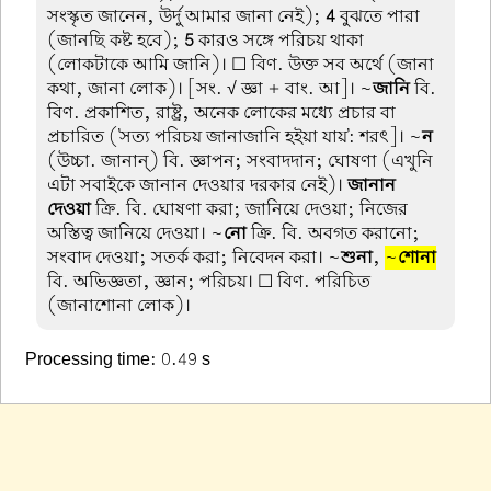
সংস্কৃত জানেন, উর্দু আমার জানা নেই);
4
বুঝতে পারা
(জানছি কষ্ট হবে);
5
কারও সঙ্গে পরিচয় থাকা
(লোকটাকে আমি জানি)। ☐ বিণ. উক্ত সব অর্থে (জানা
কথা, জানা লোক)। [সং. √ জ্ঞা + বাং. আ]। ~
জানি
বি.
বিণ. প্রকাশিত, রাষ্ট্র, অনেক লোকের মধ্যে প্রচার বা
প্রচারিত ('সত্য পরিচয় জানাজানি হইয়া যায়': শরৎ]। ~
ন
(উচ্চা. জানান্) বি. জ্ঞাপন; সংবাদদান; ঘোষণা (এখুনি
এটা সবাইকে জানান দেওয়ার দরকার নেই)।
জানান
দেওয়া
ক্রি. বি. ঘোষণা করা; জানিয়ে দেওয়া; নিজের
অস্তিত্ব জানিয়ে দেওয়া। ~
নো
ক্রি. বি. অবগত করানো;
সংবাদ দেওয়া; সতর্ক করা; নিবেদন করা। ~
শুনা
,
~
শোনা
বি. অভিজ্ঞতা, জ্ঞান; পরিচয়। ☐ বিণ. পরিচিত
(জানাশোনা লোক)।
Processing time: 0.49 s