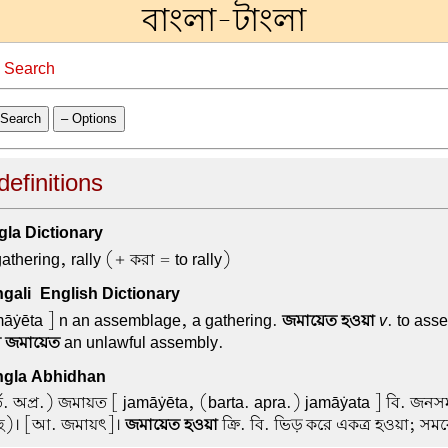
বাংলা-টাংলা
→
Search
Search
– Options
efinitions
la Dictionary
athering, rally (+ করা = to rally)
ali-English Dictionary
āẏēta ] n an assemblage, a gathering.
জমায়েত হওয়া
v
. to ass
 জমায়েত
an unlawful assembly.
gla Abhidhan
ত. অপ্র.) জমায়ত
[ jamāẏēta, (barta. apra.) jamāẏata ] বি. জনস
ে)। [আ. জমায়ৎ]।
জমায়েত হওয়া
ক্রি. বি. ভিড় করে একত্র হওয়া; সম