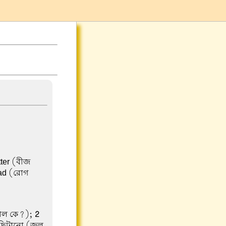
tter (বীজ
ead (রোগ
ছড়াল কে?);
2
ছিটানো (জল