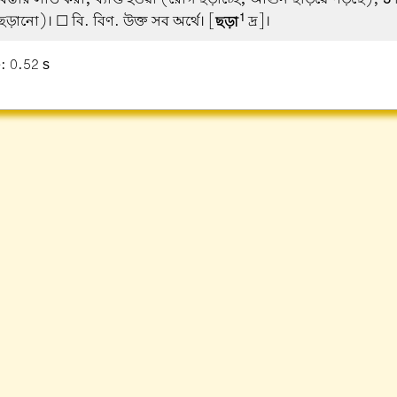
1
ড়ানো)। ☐ বি. বিণ. উক্ত সব অর্থে। [
ছড়া
দ্র]।
: 0.52 s