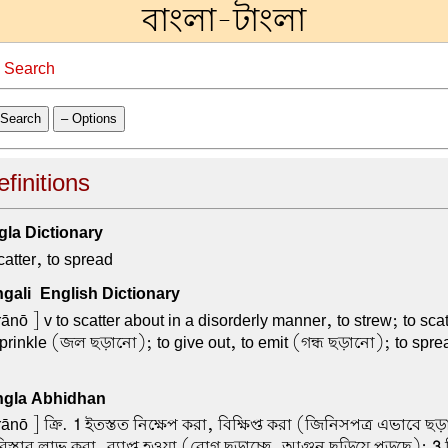
বাংলা-টাংলা
→
Search
Search
– Options
finitions
la Dictionary
catter, to spread
ali-English Dictionary
ānō ] v to scatter about in a disorderly manner, to strew; to sca
prinkle (জল ছড়ানো); to give out, to emit (গন্ধ ছড়ানো); to spr
gla Abhidhan
ānō ] ক্রি.
1
ইতস্তত নিক্ষেপ করা, বিক্ষিপ্ত করা (জিনিসপত্র এভাবে 
 বিস্তার লাভ করা, ব্যাপ্ত হওয়া (রোগ ছড়াচ্ছে, আগুন ছড়িয়ে পড়ছে);
3