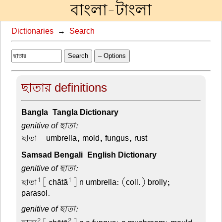
বাংলা-টাংলা
Dictionaries
→
Search
Search
– Options
ছাতার definitions
Bangla-Tangla Dictionary
genitive of ছাতা:
ছাতা –
umbrella, mold, fungus, rust
Samsad Bengali-English Dictionary
genitive of ছাতা:
1
1
ছাতা
[ chātā
] n umbrella: (coll.) brolly;
parasol.
genitive of ছাতা:
2
2