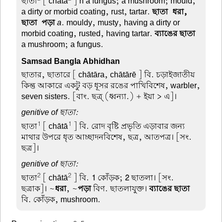
ছাতা
[ chātā
] n a fungus; a mushroom; mould,
a dirty or morbid coating, rust, tartar.
ছাতা-ধরা,
ছাতা-পড়া
a
. mouldy, musty, having a dirty or
morbid coating, rusted, having tartar.
ব্যাঙের ছাতা
a mushroom; a fungus.
Samsad Bangla Abhidhan
ছাতার, ছাতারে
[ chātāra, chātārē ] বি. চড়াইজাতীয়
কিন্তু আকারে একটু বড় ধূসর রঙের পাখিবিশেষ, warbler,
seven sisters. [বাং. ছত্র্ (ধ্বন্যা.) + ইয়া > এ]।
genitive of ছাতা:
1
1
ছাতা
[ chātā
] বি. রোদ বৃষ্টি প্রভৃতি এড়াবার জন্য
মাথার উপরে ধৃত আচ্ছাদনবিশেষ, ছত্র, আতপত্র। [সং.
ছত্র]।
genitive of ছাতা:
2
2
ছাতা
[ chātā
] বি.
1
কোঁড়ক;
2
ছাতলা। [সং.
ছত্রাক]। ~
ধরা
, ~
পড়া
বিণ. ছাতলাযুক্ত।
ব্যাঙের ছাতা
বি. কোঁড়ক, mushroom.