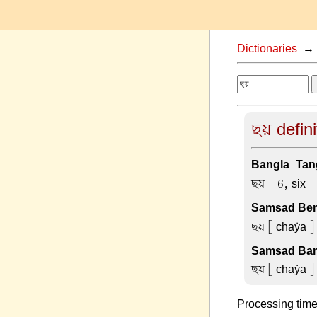
Dictionaries
ছয় defin
Bangla-Tang
ছয় –
6, six
Samsad Beng
ছয়
[ chaẏa ] 
Samsad Ban
ছয়
[ chaẏa ] ব
Processing time