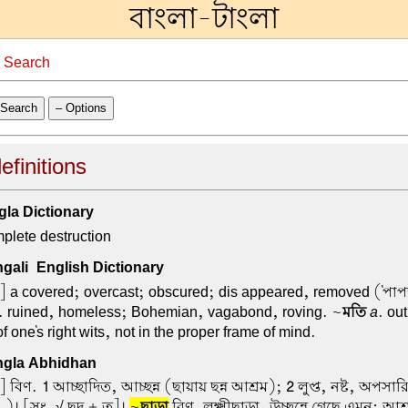
বাংলা-টাংলা
→
Search
Search
– Options
definitions
la Dictionary
plete destruction
ali-English Dictionary
 a covered; overcast; obscured; dis appeared, removed ('পাপতা
. ruined, homeless; Bohemian, vagabond, roving. ~
মতি
a
. out
f one's right wits, not in the proper frame of mind.
gla Abhidhan
] বিণ.
1
আচ্ছাদিত, আচ্ছন্ন (ছায়ায় ছন্ন আশ্রম);
2
লুপ্ত, নষ্ট, অপসা
 চ.)। [সং. √ ছদ্ + ত]।
~
ছাড়া
বিণ. লক্ষ্মীছাড়া, উচ্ছন্নে গেছে এমন; আশ