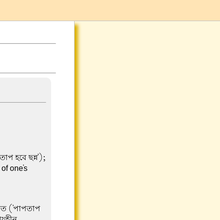
প হবে ছন্ন');
 of one's
রিত ('পাপতাপ
্রয়হীন