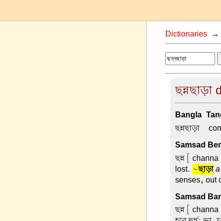
Dictionaries
ছন্নছাড়া 
Bangla-Tang
ছন্নছাড়া –
com
Samsad Beng
ছন্ন
[ channa ]
lost.
~
ছাড়া
a
senses, out o
Samsad Ban
ছন্ন
[ channa 
হবে ছন্ন': ভা.