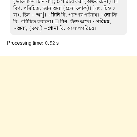
(ভালোমন্দ চিনি না);
5
পরিচয় করা (অক্ষর চেনা)। ☐
বিণ. পরিচিত, জানাশুনা (চেনা লোক)। [সং. চিহ্ন >
বাং. চিন + আ]। ~
চিনি
বি. পরস্পর পরিচয়। ~
নো
ক্রি.
বি. পরিচিত করানো। ☐ বিণ. উক্ত অর্থে। ~
পরিচয়
,
~
শুনা
, (কথ্য) ~
শোনা
বি. আলাপপরিচয়।
Processing time: 0.52 s