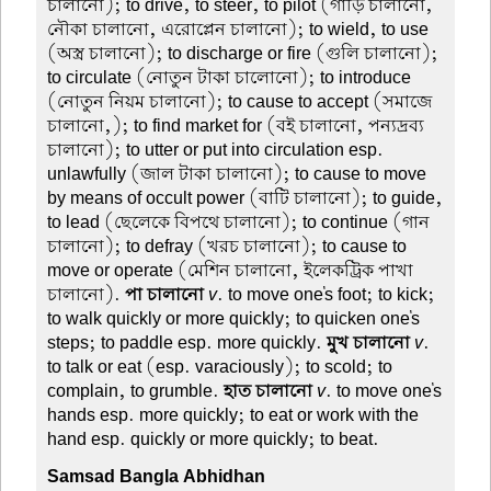
চালানো); to drive, to steer, to pilot (গাড়ি চালানো,
নৌকা চালানো, এরোপ্লেন চালানো); to wield, to use
(অস্ত্র চালানো); to discharge or fire (গুলি চালানো);
to circulate (নোতুন টাকা চালোনো); to introduce
(নোতুন নিয়ম চালানো); to cause to accept (সমাজে
চালানো,); to find market for (বই চালানো, পন্যদ্রব্য
চালানো); to utter or put into circulation esp.
unlawfully (জাল টাকা চালানো); to cause to move
by means of occult power (বাটি চালানো); to guide,
to lead (ছেলেকে বিপথে চালানো); to continue (গান
চালানো); to defray (খরচ চালানো); to cause to
move or operate (মেশিন চালানো, ইলেকট্রিক পাখা
চালানো).
পা চালানো
v
. to move one's foot; to kick;
to walk quickly or more quickly; to quicken one's
steps; to paddle esp. more quickly.
মুখ চালানো
v
.
to talk or eat (esp. varaciously); to scold; to
complain, to grumble.
হাত চালানো
v
. to move one's
hands esp. more quickly; to eat or work with the
hand esp. quickly or more quickly; to beat.
Samsad Bangla Abhidhan