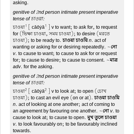
asking.
genitive of 2nd person intimate present imperative
tense of চাওয়া:
1
1
চাওয়া
[ cāōẏā
] v to want; to ask for, to request
for (ভিক্ষা চাওয়া, সময় চাওয়া); to desire (মরতে
চাওয়া); to be ready to.
চাওয়া চাওয়ি
n
. act of
wanting or asking for or desiring repeatedly. ~
নো
v
. to cause to want; to cause to ask for or request
for; to cause to desire; to cause to consent. ~
মাত্র
adv
. for the asking.
genitive of 2nd person intimate present imperative
tense of চাওয়া:
2
2
চাওয়া
[ cāōẏā
] v to look at; to open (চোখ
চাওয়া); to cast an evil eye (on or at).
চাওয়া চাওয়ি
n
. act of looking at one another; act of coming to
an agreement by favouring one another. ~
নো
v
. to
cause to look at; to cause to open.
মুখ তুলে চাওয়া
v
. to look favourably on; to be favourably inclined
towards.