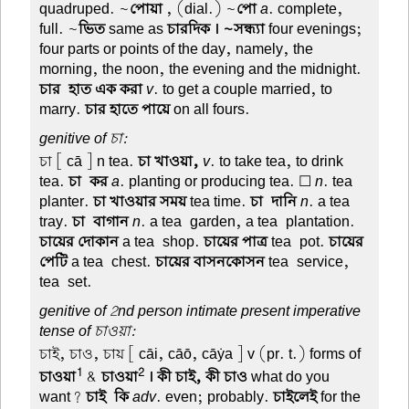
quadruped. ~
পোয়া
, (dial.) ~
পো
a
. complete,
full. ~
ভিত
same as
চারদিক । ~সন্ধ্যা
four evenings;
four parts or points of the day, namely, the
morning, the noon, the evening and the midnight.
চার-হাত এক করা
v
. to get a couple married, to
marry.
চার হাতে পায়ে
on all fours.
genitive of চা:
চা
[ cā ] n tea.
চা খাওয়া,
v
. to take tea, to drink
tea.
চা-কর
a
. planting or producing tea. ☐
n
. tea-
planter.
চা খাওয়ার সময়
tea time.
চা-দানি
n
. a tea-
tray.
চা-বাগান
n
. a tea-garden, a tea-plantation.
চায়ের দোকান
a tea-shop.
চায়ের পাত্র
tea-pot.
চায়ের
পেটি
a tea-chest.
চায়ের বাসনকোসন
tea-service,
tea-set.
genitive of 2nd person intimate present imperative
tense of চাওয়া:
চাই, চাও, চায়
[ cāi, cāō, cāẏa ] v (pr. t.) forms of
1
2
চাওয়া
&
চাওয়া
। কী চাই, কী চাও
what do you
want?
চাই-কি
adv
. even; probably.
চাইলেই
for the