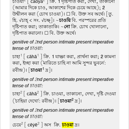
চাওয়া
[ cāōẏā
] ক্রি.
1
দৃষ্টিপাত করা, দেখা, তাকানো
(আমার দিকে চাও, আকাশের দিকে চেয়ে আছে);
2
উন্মীলন করা (চোখ চাওয়া)। ☐ বি. উক্ত সব অর্থে। [তু.
হি. √চাহ্ < সং. √চক্ষ্]। ~
চাওয়ি
বি. পরস্পরের প্রতি
দৃষ্টিপাত করা; তাকাতাকি। ~
নো
ক্রি. চোখ খোলানো,
দৃষ্টিপাত করানো। ☐ বি. উক্ত অর্থে।
genitive of 2nd person intimate present imperative
tense of চাওয়া:
1
1
চাহা
[ cāhā
] ক্রি.
1
যাচ্ঞা করা, প্রার্থনা করা;
2
কামনা
করা, ইচ্ছা করা ('মারিতে চাহি না আমি সুন্দর ভুবনে':
1
রবীন্দ্র)। [
চাওয়া
দ্র]।
genitive of 2nd person intimate present imperative
tense of চাওয়া:
2
2
চাহা
[ cāhā
] ক্রি. চাওয়া, তাকানো, দেখা, দৃষ্টি দেওয়া
2
('চাহিয়া দেখো': রবীন্দ্র)। [
চাওয়া
দ্র]।
genitive of 2nd person intimate present imperative
tense of চাওয়া:
2
2
চেয়ে
[ cēẏē
] অস-ক্রি.
চাওয়া
দ্র।