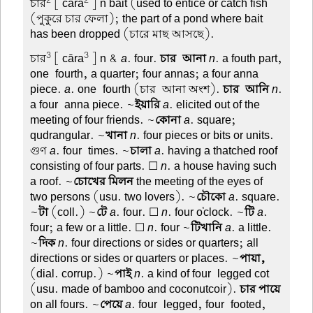
2
2
চার
[ cāra
] n bait (used to entice or catch fish
(পুকুরে চার ফেলা); the part of a pond where bait
has been dropped (চারে মাছ আসছে).
3
3
চার
[ cāra
] n &
a
. four.
চার-আনা
n
. a fouth part,
one-fourth, a quarter; four annas; a four anna
piece.
a
. one-fourth (চার-আনা অংশ).
চার-আনি
n
.
a four-anna piece. ~
ইয়ারি
a
. elicited out of the
meeting of four friends. ~
কোনা
a
. square;
qudrangular. ~
খানা
n
. four pieces or bits or units.
গুণ
a
. four-times. ~
চালা
a
. having a thatched roof
consisting of four parts. ☐
n
. a house having such
a roof. ~
চোখের মিলন
the meeting of the eyes of
two persons (usu. two lovers). ~
চৌকো
a
. square.
~
টা
(coll.) ~
টে
a
. four. ☐
n
. four o'clock. ~
টি
a
.
four; a few or a little. ☐
n
. four ~
টিখানি
a
. a little.
~
দিক
n
. four directions or sides or quarters; all
directions or sides or quarters or places. ~
পায়া,
(dial. corrup.) ~
পাই
n
. a kind of four-legged cot
(usu. made of bamboo and coconutcoir).
চার পায়ে
on all fours. ~
পেয়ে
a
. four-legged, four-footed,