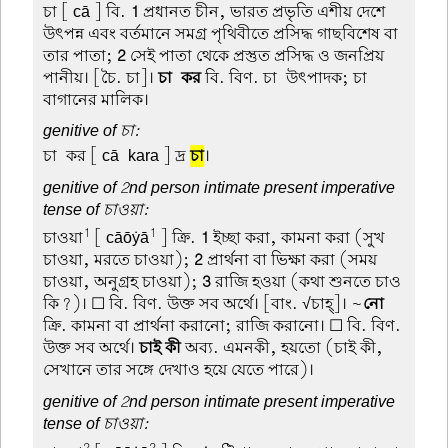
চা
[ cā ] বি.
1
প্রধানত চীন, ভারত প্রভৃতি এশীয় দেশে
উৎপন্ন এবং বর্তমানে সমগ্র পৃথিবীতে প্রসিদ্ধ গাছবিশেষ বা
তার পাতা;
2
সেই পাতা থেকে প্রস্তুত প্রসিদ্ধ ও জনপ্রিয়
পানীয়। [চৈ. চা]।
চা-কর
বি. বিণ. চা-উৎপাদক; চা-
বাগানের মালিক।
genitive of চা:
চা-কর
[ cā-kara ] দ্র
চা
।
genitive of 2nd person intimate present imperative
tense of চাওয়া:
1
1
চাওয়া
[ cāōẏā
] ক্রি.
1
ইচ্ছা করা, কামনা করা (সুখ
চাওয়া, মরতে চাওয়া);
2
প্রার্থনা বা ভিক্ষা করা (সময়
চাওয়া, অনুগ্রহ চাওয়া);
3
রাজি হওয়া (কথা শুনতে চাও
কি?)। ☐ বি. বিণ. উক্ত সব অর্থে। [বাং. √চাহ্]। ~
নো
ক্রি. কামনা বা প্রার্থনা করানো; রাজি করানো। ☐ বি. বিণ.
উক্ত সব অর্থে।
চাই কী
অব্য. এমনকী, হয়তো (চাই কী,
সেখানে তার সঙ্গে দেখাও হয়ে যেতে পারে)।
genitive of 2nd person intimate present imperative
tense of চাওয়া:
2
2