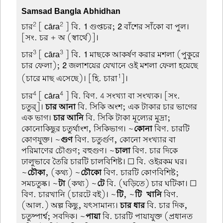
Samsad Bangla Abhidhan
2
2
চার
[ cāra
] বি.
1
গুপ্তচর;
2
বাঁশের সাঁকো বা পুল।
[সং. চর + অ (স্বার্থে)]।
3
3
চার
[ cāra
] বি.
1
মাছকে আকর্ষণ করার মশলা (পুকুরে
চার ফেলা);
2
জলাশয়ের যেখানে ওই মশলা ফেলা হয়েছে
1
(চারে মাছ এসেছে)। [হি. চারা
]।
4
4
চার
[ cāra
] বি. বিণ. 4 সংখ্যা বা সংখ্যক। [সং.
চতুর্]।
চার আনা
বি. সিকি অংশ; এক টাকার চার ভাগের
এক ভাগ।
চার আনি
বি. সিকি টাকা মূল্যের মুদ্রা;
কোনোকিছুর চতুর্থাংশ, সিকিভাগ। ~
কোনা
বিণ. চারটি
কোণযুক্ত। ~
গুণ
বিণ. চতুর্গুণ, কোনো সংখ্যার বা
পরিমাণের চৌগুণ; বহুগুণ। ~
চালা
বিণ. চার দিকে
ঢালুভাবে তৈরি চারটি চালবিশিষ্ট। ☐ বি. ওইরকম ঘর।
~
চৌকা
, (কথ্য) ~
চৌকো
বিণ. চারটি কোণবিশিষ্ট;
সমচতুষ্ক। ~
টা
(কথ্য) ~
টে
বি. (ঘড়িতে) চার ঘটিকা। ☐
বিণ. চারখানি (চারটে বই)। ~
টি
, ~
টি-খানি
বিণ.
(আল.) অল্প কিছু, যৎসামান্য।
চার ধার
বি. চার দিক,
চতুষ্পার্শ্ব; সবদিক। ~
পায়া
বি. চারটি পায়াযুক্ত (প্রধানত