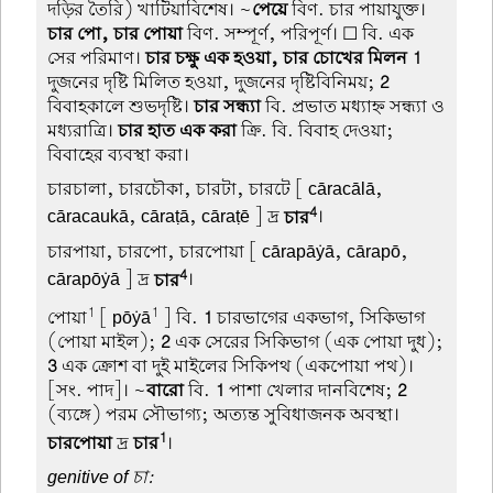
দড়ির তৈরি) খাটিয়াবিশেষ। ~
পেয়ে
বিণ. চার পায়াযুক্ত।
চার পো, চার পোয়া
বিণ. সম্পূর্ণ, পরিপূর্ণ। ☐ বি. এক
সের পরিমাণ।
চার চক্ষু এক হওয়া, চার চোখের মিলন
1
দুজনের দৃষ্টি মিলিত হওয়া, দুজনের দৃষ্টিবিনিময়;
2
বিবাহকালে শুভদৃষ্টি।
চার সন্ধ্যা
বি. প্রভাত মধ্যাহ্ন সন্ধ্যা ও
মধ্যরাত্রি।
চার হাত এক করা
ক্রি. বি. বিবাহ দেওয়া;
বিবাহের ব্যবস্থা করা।
চারচালা, চারচৌকা, চারটা, চারটে
[ cāracālā,
4
cāracaukā, cāraṭā, cāraṭē ] দ্র
চার
।
চারপায়া, চারপো, চারপোয়া
[ cārapāẏā, cārapō,
4
cārapōẏā ] দ্র
চার
।
1
1
পোয়া
[ pōẏā
] বি.
1
চারভাগের একভাগ, সিকিভাগ
(পোয়া মাইল);
2
এক সেরের সিকিভাগ (এক পোয়া দুধ);
3
এক ক্রোশ বা দুই মাইলের সিকিপথ (একপোয়া পথ)।
[সং. পাদ]। ~
বারো
বি.
1
পাশা খেলার দানবিশেষ;
2
(ব্যঙ্গে) পরম সৌভাগ্য; অত্যন্ত সুবিধাজনক অবস্থা।
1
চারপোয়া
দ্র
চার
।
genitive of চা: