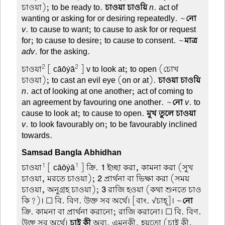
চাওয়া); to be ready to.
চাওয়া চাওয়ি
n
. act of
wanting or asking for or desiring repeatedly. ~
নো
v
. to cause to want; to cause to ask for or request
for; to cause to desire; to cause to consent. ~
মাত্র
adv
. for the asking.
2
2
চাওয়া
[ cāōẏā
] v to look at; to open (চোখ
চাওয়া); to cast an evil eye (on or at).
চাওয়া চাওয়ি
n
. act of looking at one another; act of coming to
an agreement by favouring one another. ~
নো
v
. to
cause to look at; to cause to open.
মুখ তুলে চাওয়া
v
. to look favourably on; to be favourably inclined
towards.
Samsad Bangla Abhidhan
1
1
চাওয়া
[ cāōẏā
] ক্রি.
1
ইচ্ছা করা, কামনা করা (সুখ
চাওয়া, মরতে চাওয়া);
2
প্রার্থনা বা ভিক্ষা করা (সময়
চাওয়া, অনুগ্রহ চাওয়া);
3
রাজি হওয়া (কথা শুনতে চাও
কি?)। ☐ বি. বিণ. উক্ত সব অর্থে। [বাং. √চাহ্]। ~
নো
ক্রি. কামনা বা প্রার্থনা করানো; রাজি করানো। ☐ বি. বিণ.
উক্ত সব অর্থে।
চাই কী
অব্য. এমনকী, হয়তো (চাই কী,