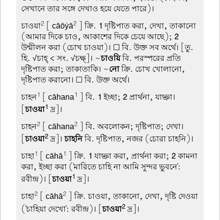
সেখানে তার সঙ্গে দেখাও হয়ে যেতে পারে)।
2
2
চাওয়া
[ cāōẏā
] ক্রি.
1
দৃষ্টিপাত করা, দেখা, তাকানো
(আমার দিকে চাও, আকাশের দিকে চেয়ে আছে);
2
উন্মীলন করা (চোখ চাওয়া)। ☐ বি. উক্ত সব অর্থে। [তু.
হি. √চাহ্ < সং. √চক্ষ্]। ~
চাওয়ি
বি. পরস্পরের প্রতি
দৃষ্টিপাত করা; তাকাতাকি। ~
নো
ক্রি. চোখ খোলানো,
দৃষ্টিপাত করানো। ☐ বি. উক্ত অর্থে।
1
1
চাহন
[ cāhana
] বি.
1
ইচ্ছা;
2
প্রার্থনা, যাচ্ঞা।
1
[
চাওয়া
দ্র]।
2
2
চাহন
[ cāhana
] বি. অবলোকন; দৃষ্টিপাত; দেখা।
2
[
চাওয়া
দ্র]।
চাহনি
বি. দৃষ্টিপাত, নজর (চোরা চাহনি)।
1
1
চাহা
[ cāhā
] ক্রি.
1
যাচ্ঞা করা, প্রার্থনা করা;
2
কামনা
করা, ইচ্ছা করা ('মারিতে চাহি না আমি সুন্দর ভুবনে':
1
রবীন্দ্র)। [
চাওয়া
দ্র]।
2
2
চাহা
[ cāhā
] ক্রি. চাওয়া, তাকানো, দেখা, দৃষ্টি দেওয়া
2
('চাহিয়া দেখো': রবীন্দ্র)। [
চাওয়া
দ্র]।