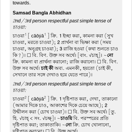
towards.
Samsad Bangla Abhidhan
2nd/3rd person respectful past simple tense of
চাওয়া:
1
1
চাওয়া
[ cāōẏā
] ক্রি.
1
ইচ্ছা করা, কামনা করা (সুখ
চাওয়া, মরতে চাওয়া);
2
প্রার্থনা বা ভিক্ষা করা (সময়
চাওয়া, অনুগ্রহ চাওয়া);
3
রাজি হওয়া (কথা শুনতে চাও
কি?)। ☐ বি. বিণ. উক্ত সব অর্থে। [বাং. √চাহ্]। ~
নো
ক্রি. কামনা বা প্রার্থনা করানো; রাজি করানো। ☐ বি. বিণ.
উক্ত সব অর্থে।
চাই কী
অব্য. এমনকী, হয়তো (চাই কী,
সেখানে তার সঙ্গে দেখাও হয়ে যেতে পারে)।
2nd/3rd person respectful past simple tense of
চাওয়া:
2
2
চাওয়া
[ cāōẏā
] ক্রি.
1
দৃষ্টিপাত করা, দেখা, তাকানো
(আমার দিকে চাও, আকাশের দিকে চেয়ে আছে);
2
উন্মীলন করা (চোখ চাওয়া)। ☐ বি. উক্ত সব অর্থে। [তু.
হি. √চাহ্ < সং. √চক্ষ্]। ~
চাওয়ি
বি. পরস্পরের প্রতি
দৃষ্টিপাত করা; তাকাতাকি। ~
নো
ক্রি. চোখ খোলানো,
দৃষ্টিপাত করানো। ☐ বি. উক্ত অর্থে।