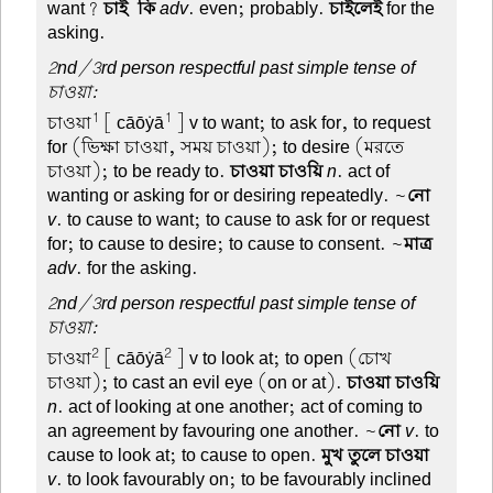
want?
চাই-কি
adv
. even; probably.
চাইলেই
for the
asking.
2nd/3rd person respectful past simple tense of
চাওয়া:
1
1
চাওয়া
[ cāōẏā
] v to want; to ask for, to request
for (ভিক্ষা চাওয়া, সময় চাওয়া); to desire (মরতে
চাওয়া); to be ready to.
চাওয়া চাওয়ি
n
. act of
wanting or asking for or desiring repeatedly. ~
নো
v
. to cause to want; to cause to ask for or request
for; to cause to desire; to cause to consent. ~
মাত্র
adv
. for the asking.
2nd/3rd person respectful past simple tense of
চাওয়া:
2
2
চাওয়া
[ cāōẏā
] v to look at; to open (চোখ
চাওয়া); to cast an evil eye (on or at).
চাওয়া চাওয়ি
n
. act of looking at one another; act of coming to
an agreement by favouring one another. ~
নো
v
. to
cause to look at; to cause to open.
মুখ তুলে চাওয়া
v
. to look favourably on; to be favourably inclined