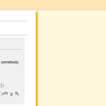
 a somebody.
ি]।
[দেশি-তু. হি.