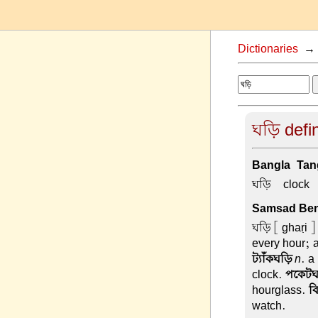
Dictionaries
ঘড়ি defin
Bangla-Tang
ঘড়ি –
clock
Samsad Beng
ঘড়ি
[ ghaṛi ]
every hour; 
ট্যাঁকঘড়ি
n
. a
clock.
পকেটঘ
hourglass.
ব
watch.