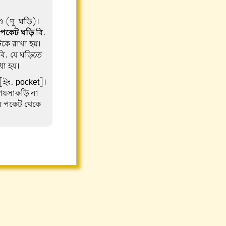
্ড (দু-ঘড়ি)।
, পকেট ঘড়ি
বি.
কে রাখা হয়।
ি. যে ঘড়িতে
ধা হয়।
[ইং. pocket]।
পয়সাকড়ি না
র পকেট থেকে