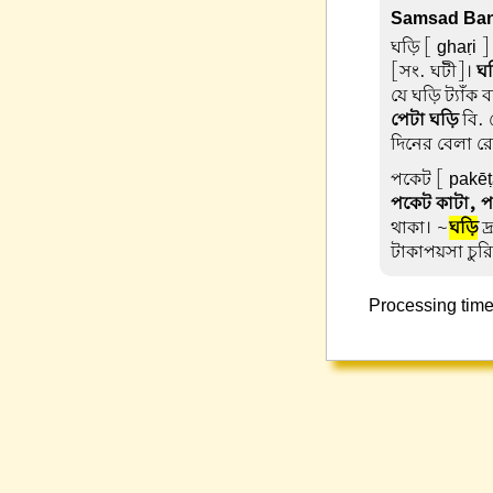
Samsad Ban
ঘড়ি
[ ghaṛi ]
[সং. ঘটী]।
ঘ
যে ঘড়ি ট্যাঁক
পেটা ঘড়ি
বি. 
দিনের বেলা র
পকেট
[ pakēṭ
পকেট কাটা, প
থাকা। ~
ঘড়ি
দ্
টাকাপয়সা চুরি
Processing time