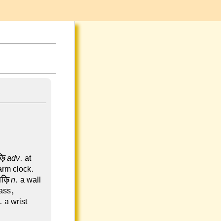
ড়ি
adv
. at
arm clock.
ঘড়ি
n
. a wall
ass,
. a wrist-