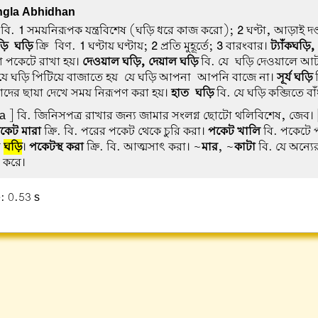
gla Abhidhan
 বি.
1
সময়নিরূপক যন্ত্রবিশেষ (ঘড়ি ধরে কাজ করো);
2
ঘণ্টা, আড়াই দণ
ড়ি-ঘড়ি
ক্রি-বিণ.
1
ঘণ্টায় ঘণ্টায়;
2
প্রতি মুহূর্তে;
3
বারংবার।
ট্যাঁকঘড়ি
 বা পকেটে রাখা হয়।
দেওয়াল ঘড়ি, দেয়াল ঘড়ি
বি. যে-ঘড়ি দেওয়ালে আট
যে ঘড়ি পিটিয়ে বাজাতে হয়-যে ঘড়ি আপনা-আপনি বাজে না।
সূর্য ঘড়ি
ব
োদের ছায়া দেখে সময় নিরূপণ করা হয়।
হাত-ঘড়ি
বি. যে ঘড়ি কব্জিতে বাঁ
a ] বি. জিনিসপত্র রাখার জন্য জামার সংলগ্ন ছোটো থলিবিশেষ, জেব। 
কেট মারা
ক্রি. বি. পরের পকেট থেকে চুরি করা।
পকেট খালি
বি. পকেটে 
র
ঘড়ি
।
পকেটস্থ করা
ক্রি. বি. আত্মসাৎ করা। ~
মার
, ~
কাটা
বি. যে অন্যে
 করে।
: 0.53 s