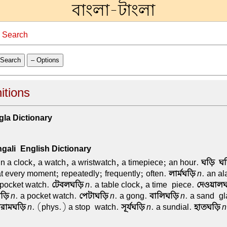
বাংলা-টাংলা
→
Search
Search
– Options
itions
la Dictionary
ali-English Dictionary
 n a clock, a watch, a wristwatch, a timepiece; an hour.
ঘড়ি-ঘ
at every moment; repeatedly; frequently; often.
লার্মঘড়ি
n
. an al
 pocket watch.
টেবলঘড়ি
n
. a table clock, a time-piece.
দেওয়াল
ড়ি
n
. a pocket watch.
পেটাঘড়ি
n
. a gong.
বালিঘড়ি
n
. a sand-gl
িরামঘড়ি
n
. (phys.) a stop-watch.
সূর্যঘড়ি
n
. a sundial.
হাতঘড়ি
n