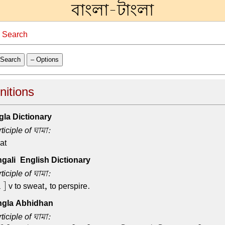
বাংলা-টাংলা
→
Search
Search
– Options
nitions
la Dictionary
ticiple of ঘামা:
at
ali-English Dictionary
ticiple of ঘামা:
] v to sweat, to perspire.
gla Abhidhan
ticiple of ঘামা: