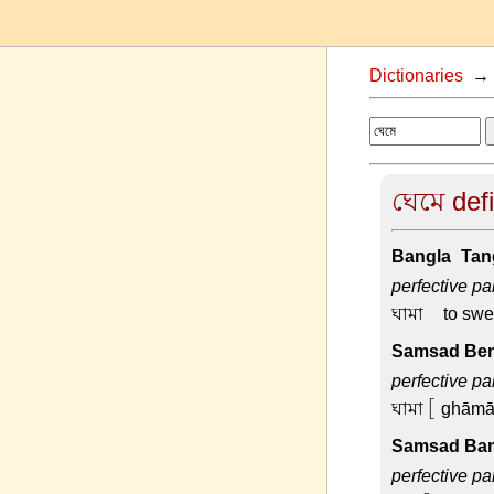
Dictionaries
ঘেমে defi
Bangla-Tang
perfective par
ঘামা –
to swe
Samsad Beng
perfective par
ঘামা
[ ghāmā 
Samsad Ban
perfective par