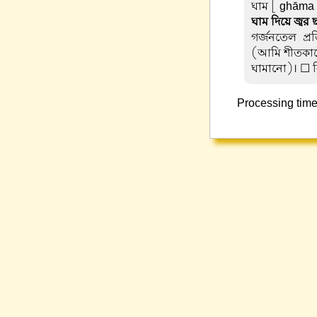
ঘাম
[ ghāma ] 
ঘাম দিয়ে জ্বর 
গর্জনতেল-প্রত
(আমি শীতকাল
ঘামানো)। ☐ বি.
Processing time