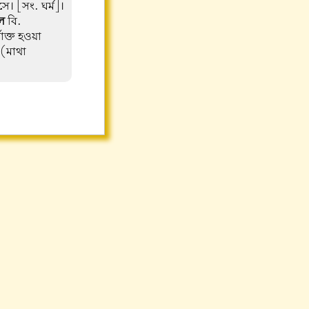
সে। [সং. ঘর্ম]।
ল
বি.
্মাক্ত হওয়া
(মাথা