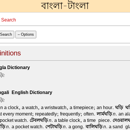
বাংলা-টাংলা
→
Search
Search
– Options
initions
la Dictionary
ড়ি:
ali-English Dictionary
ড়ি:
 n a clock, a watch, a wristwatch, a timepiece; an hour.
ঘড়ি-ঘ
at every moment; repeatedly; frequently; often.
লার্মঘড়ি
n
. an al
 pocket watch.
টেবলঘড়ি
n
. a table clock, a time-piece.
দেওয়াল
ড়ি
n
. a pocket watch.
পেটাঘড়ি
n
. a gong.
বালিঘড়ি
n
. a sand-gl