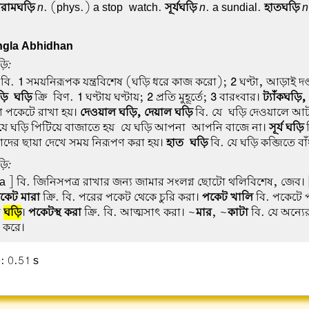
িরামঘড়ি
n
. (phys.) a stop-watch.
সূর্যঘড়ি
n
. a sundial.
হাতঘড়ি
n
gla Abhidhan
ড়ি:
 বি.
1
সময়নিরূপক যন্ত্রবিশেষ (ঘড়ি ধরে কাজ করো);
2
ঘণ্টা, আড়াই দণ
ড়ি-ঘড়ি
ক্রি-বিণ.
1
ঘণ্টায় ঘণ্টায়;
2
প্রতি মুহূর্তে;
3
বারংবার।
ট্যাঁকঘড়ি
 বা পকেটে রাখা হয়।
দেওয়াল ঘড়ি, দেয়াল ঘড়ি
বি. যে-ঘড়ি দেওয়ালে আট
যে ঘড়ি পিটিয়ে বাজাতে হয়-যে ঘড়ি আপনা-আপনি বাজে না।
সূর্য ঘড়ি
ব
োদের ছায়া দেখে সময় নিরূপণ করা হয়।
হাত-ঘড়ি
বি. যে ঘড়ি কব্জিতে বাঁ
ড়ি:
a ] বি. জিনিসপত্র রাখার জন্য জামার সংলগ্ন ছোটো থলিবিশেষ, জেব। 
কেট মারা
ক্রি. বি. পরের পকেট থেকে চুরি করা।
পকেট খালি
বি. পকেটে 
র
ঘড়ি
।
পকেটস্থ করা
ক্রি. বি. আত্মসাৎ করা। ~
মার
, ~
কাটা
বি. যে অন্যে
 করে।
: 0.51 s