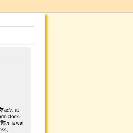
ড়ি
adv
. at
arm clock.
ঘড়ি
n
. a wall
ass,