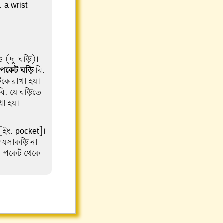
. a wrist-
্ড (দু-ঘড়ি)।
, পকেট ঘড়ি
বি.
কে রাখা হয়।
ি. যে ঘড়িতে
ধা হয়।
[ইং. pocket]।
পয়সাকড়ি না
র পকেট থেকে