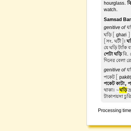
hourglass.
ব
watch.
Samsad Ban
genitive of ঘ
ঘড়ি
[ ghaṛi ]
[সং. ঘটী]।
ঘ
যে ঘড়ি ট্যাঁক
পেটা ঘড়ি
বি. 
দিনের বেলা র
genitive of ঘ
পকেট
[ pakēṭ
পকেট কাটা, প
থাকা। ~
ঘড়ি
দ্
টাকাপয়সা চুরি
Processing time