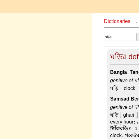
Dictionaries
ঘড়ির def
Bangla-Tang
genitive of ঘ
ঘড়ি –
clock
Samsad Beng
genitive of ঘ
ঘড়ি
[ ghaṛi ]
every hour; 
ট্যাঁকঘড়ি
n
. a
clock.
পকেটঘ