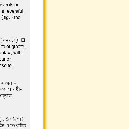
 events or
ল
a
. eventful.
 (fig.) the
e (ঘনঘটা). ☐
to originate,
splay, with
cur or
ise to.
্ + অন +
ম্পরা। ~
ধীন
কুস্থল,
) ;
3
পরিণতি
্রি.
1
সংঘটিত