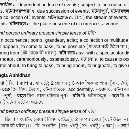
টনাধীন
a
. dependent on force of events; subject to the course of
es.
ঘটনাপরম্পরা
n
. due succession of events.
ঘটনাপূর্ণ, ঘটনাবহু
(a collection of) events.
ঘটনাস্রোত
n
. (lit.) the stream of events,
ents.
ঘটনাস্থল
n
. the place or scene of occurrence, a venue.
nd person ordinary present simple tense of ঘটা:
 n occurrence; pomp, grandeur, eclat; a collection or multitud
to happen, to come to pass; to be possible (যাওয়া ঘটে উঠল না); 
spring from (কী থেকে কী ঘটল).
ঘটা করে
adv
. with a spectacular di
ndeur, ceremoniously, ostentatiously.
ঘটানো
v
. to cause to oc
e about, to bring to pass, to bring about; to originate, to give r
gla Abhidhan
nā ] বি.
1
ব্যাপার, যা ঘটে;
2
যোজনা;
3
আকস্মিক ব্যাপার। [সং. √ঘট
~
চক্রে
ক্রি-বিণ. দৈবাৎ, ঘটনাগতিকে, accidentally. ~
চক্র
বি. ঘটনাপর
। ~
পূর্ণ
, ~
বহুল
বিণ. নানা ঘটনায় পূর্ণ। ~
বলি
বি. ঘটনাসমূহ। ~
স্থল
বি. অ
) ঘটনা ঘটে বা ঘটেছে।
nd person ordinary present simple tense of ঘটা:
2
] ক্রি.
1
সংঘটিত হওয়া (বিপদ ঘটেছে);
2
সম্পন্ন হওয়া (ঘটে উঠল না
থেকে কী ঘটল)। ☐ বি. সংঘটন। [বাং. √ঘট্ (সং. √ঘট্) + আ]। ~
নো
ক