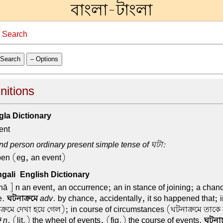
বাংলা-টাংলা
→
Search
Search
– Options
nitions
la Dictionary
ent
nd person ordinary present simple tense of ঘটা:
pen (eg, an event)
ali-English Dictionary
ā ] n an event, an occurrence; an in stance of joining; a cha
e.
ঘটনাক্রমে
adv
. by chance, accidentally, it so happened that; i
্রমে দেখা হয়ে গেল); in course of circumstances (ঘটনাক্রমে তাকে
র
n
. (lit.) the wheel of events, (fig.) the course of events.
ঘটনাচ