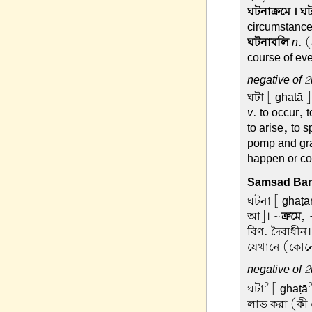
ঘটনাক্রমে । ঘ
circumstanc
ঘটনাবলি
n
. 
course of ev
negative of 2
ঘটা
[ ghaṭā ]
v
. to occur, 
to arise, to 
pomp and gra
happen or com
Samsad Ban
ঘটনা
[ ghaṭa
আ]। ~
ক্রমে
, 
বিণ. দৈবাধীন
যেখানে (কোনো
negative of 2
2
ঘটা
[ ghaṭā
লাভ করা (কী 