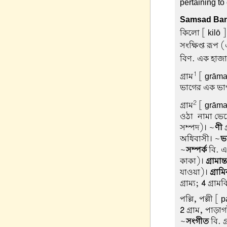
pertaining to
Samsad Ban
কিলো
[ kilō 
সংক্ষিপ্ত রূপ
বিণ. এক হাজা
1
গ্রাম
[ grām
ভাগের এক ভা
2
গ্রাম
[ grām
ওঠা-নামা ভেদে 
সম্পদ)। ~
ণী
গ
অধিবাসী। ~
ভ
~
সম্পর্ক
বি. এক
কাকা)।
গ্রামান্ত
যাওয়া)।
গ্রাম
গ্রাম্য;
4
গ্রামবি
পল্লি, পল্লী
[ pa
2
গ্রাম, পাড়াগ
~
সংগীত
বি. গ