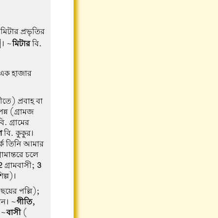
িটার প্রভৃতির
]। ~
মিটার
বি.
 এক হাজার
তে) প্রবাহ বা
ন্ন (গ্রামজ
ি. গ্রামের
গ
বি. কুকুর।
র্কে তিনি আমার
্রামান্তরে চলে
2
গ্রামবাসী;
3
িল্প)।
 ছয়ের পল্লি);
ধন। ~
গীতি
,
 ~
বাসী
(-