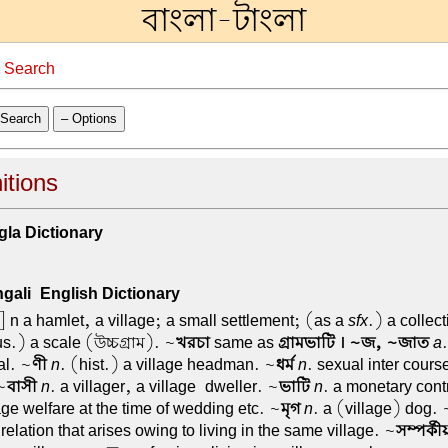
বাংলা-টাংলা
→
Search
Search
– Options
nitions
la Dictionary
ali-English Dictionary
 n a hamlet, a village; a small settlement; (as a
sfx
.) a collect
us.) a scale (উচ্চগ্রাম). ~
খরচা
same as
গ্রামভাটি । ~জ, ~জাত
a
al. ~
ণী
n
. (hist.) a village headman. ~
ধর্ম
n
. sexual inter cours
~
বাসী
n
. a villager, a village-dweller. ~
ভাটি
n
. a monetary contr
lage welfare at the time of wedding etc. ~
মৃগ
n
. a (village) dog. 
 relation that arises owing to living in the same village. ~
সম্পর্কী