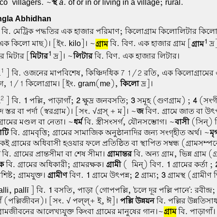
 co-villagers. ~
স্থ
a
. of or in or living in a village; rural.
gla Abhidhan
] বি. মেট্রিক পদ্ধতির এক হাজার পরিমাণ; কিলোগ্রাম কিলোলিটার কিলোম
1
 (এক কিলো মাছ)। [ইং. kilo]। ~
গ্রাম
বি. বিণ. এক হাজার গ্রাম [
গ্রাম
দ্র
1
র মিটার [
মিটার
দ্র]। ~
লিটার
বি. বিণ. এক হাজার লিটার।
1
a
] বি. ওজনের মাপবিশেষ, কিঞ্চিদধিক 7 1/2 রতি, এক কিলোগ্রামের
গ, 1/1 কিলোগ্রাম। [ইং. gram(me),
কিলো
দ্র]।
2
a
] বি.
1
পল্লি, পাড়াগাঁ;
2
ক্ষুদ্র জনবসতি;
3
সমূহ (গুণগ্রাম) ;
4
(সংগী
স্তর বা পর্দা (স্বরগ্রাম)। [সং. √গ্রস্ + ম]। ~
জ
বিণ. গ্রামে জাত বা উৎপ
্রামের মণ্ডল বা নেতা। ~
ধর্ম
বি. স্ত্রীসংসর্গ, যৌনসম্ভোগ। ~
বাসী
(সিন্) ব
াটি
বি. গ্রামবৃত্তি; গ্রামের সামাজিক অনুষ্ঠানাদির জন্য সংগৃহীত অর্থ। ~
মৃ
ই গ্রামের অধিবাসী হওয়ার ফলে প্রতিষ্ঠিত বা স্থাপিত সম্বন্ধ (গ্রামসম্প
বি. গ্রামের প্রান্তসীমা বা শেষ সীমা।
গ্রামান্তর
বি. অন্য গ্রাম, ভিন্ন গ্রাম (গ
িক
বি. গ্রামের অধিকারী; গ্রামরক্ষক।
গ্রামী
(-মিন্) বিণ.
1
গ্রামের কর্তা ;
শিষ্ট; গ্রামযুক্ত।
গ্রামীণ
বিণ.
1
গ্রামে উৎপন্ন;
2
গ্রাম্য;
3
গ্রামস্থ (গ্রামীণ শ
lli, pallī ] বি.
1
বসতি, পাড়া (গোপপল্লি, 'চলে দূর পল্লি পানে': রবীন্দ্র;
াঁ (পল্লিজীবন)। [সং. √ পল্ল্+ ই, ঈ]।
পল্লি উন্নয়ন
বি. পল্লির উন্নতিসা
্রামজীবনের আলেখ্যযুক্ত কিংবা গ্রামের মানুষের গান।~
গ্রাম
বি. পাড়াগাঁ।