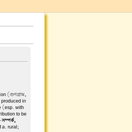
ion (গুণগ্রাম,
. produced in
e (esp. with
ibution to be
~
সম্পর্ক,
য়
a
. rural;