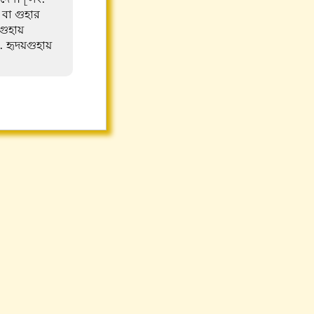
 বা গুহার
গুহায়
. হৃদয়গুহায়