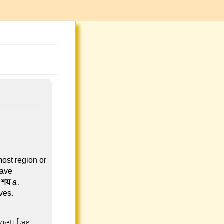
ost region or
cave-
~
শয়
a
.
aves.
রদেশ। [সং.