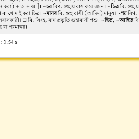
াদন করা) + অ + আ]। ~
চর
বিণ. গুহায় বাস করে এমন। ~
চিত্র
বি. গুহায়
বা খোদাই করা চিত্র। ~
মানব
বি. গুহাবাসী (আদিম) মানুষ। ~
শয়
বিণ. 
বাসকারী। ☐ বি. সিংহ, বাঘ প্রভৃতি গুহাবাসী পশু। ~
হিত
, ~
আহিত
বি
ম বা পরমাত্মা।
: 0.54 s