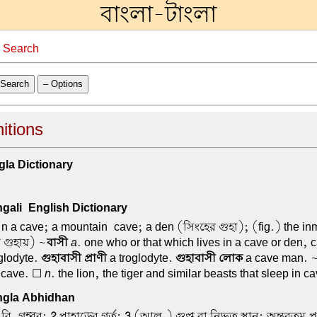
বাংলা-টাংলা
→
Search
Search
– Options
nitions
la Dictionary
ali-English Dictionary
n a cave; a mountain-cave; a den (সিংহের গুহা); (fig.) the inm
 গুহায়) ~
বাসী
a
. one who or that which lives in a cave or den, 
glodyte.
গুহাবাসী প্রাণী
a troglodyte.
গুহাবাসী লোক
a cave man. 
a cave. ☐
n
. the lion, the tiger and similar beasts that sleep in c
gla Abhidhan
বি. গহ্বর;
2
পাহাড়ের গর্ত;
3
(আল.) গুপ্ত বা নিভৃত স্থান; অন্তরতম প্