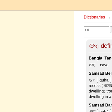
Dictionaries
গুহা defi
Bangla-Tang
গুহা –
cave
Samsad Beng
গুহা
[ guhā ] 
recess (মনের
dwelling; tro
dwelling in 
Samsad Ban
গুহা
[ guhā ] 