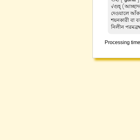
√গুহ্ (আচ্ছ
দেওয়ালে আঁকা 
শয়নকারী বা বস
নিলীন পরমব্রহ্
Processing time