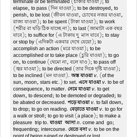
terminate or be terminated (চাকরি যাওয়া); to
elapse, to pass (দিন যাওয়া); to be destroyed, to
perish, to be lost (জীবন যাওয়া, চোখের নজর যাওয়া,
রাজ্য যাওয়া); to be spent (টাকা যাওয়া); to work
(শরীর বা ঘড়ি ঠিক যাচ্ছে না); to last (জামাটা এক বছর
যাবে); to suffice for (এ টাকায় দু-মাস যাবে); to stay
or stop by (এদিকটা একবার দেখে যেয়ো); to
accomplish an action (মরে যাওয়া); to be
accomplished or to take place (চুরি যাওয়া); to go
on, to continue (থেমো না, বলে যাও); to pass off
(জ্বর যাওয়া); to be directed (তার দিকে দৃষ্টি যাওয়া);
to be inclined (মন যাওয়া).
অস্ত যাওয়া
v
. (of the
sun, moon, stars etc.) to set.
এসে যাওয়া
v
. to be of
consequence, to matter.
নেমে যাওয়া
v
. to get
down, to descend; to be demoted or degraded; to
be abated or decreased.
পড়ে যাওয়া
v
. to fall down,
to drop; to go on reading.
বেড়াতে যাওয়া
v
. to go for
a walk or stroll; to go to visit (a place); to make a
pleasure-trip to.
যাওয়া-আসা
n
. come and-go;
frequenting; intercourse.
যেতে বসা
v
. to be on the
point of being ruined or destroyed or lost.