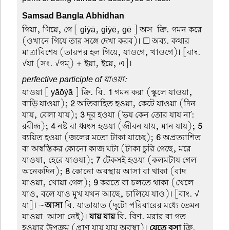
Samsad Bangla Abhidhan
গিয়া, গিয়ে, গে
[ giẏā, giẏē, gē ] অস-ক্রি. গমন করে
(ওখানে গিয়ে তার সঙ্গে দেখা করব)। ☐ অব্য. কথার
মাত্রাবিশেষ (তারপর হল গিয়ে, যাওগে, খাওগে)। [বাং.
√যা (সং. √গম্) + ইয়া, ইয়ে, এ]।
perfective participle of যাওয়া:
যাওয়া
[ yāōẏā ] ক্রি. বি.
1
গমন করা (স্কুলে যাওয়া,
বাড়ি যাওয়া);
2
অতিবাহিত হওয়া, কেটে যাওয়া (দিন
যায়, বেলা যায়);
3
দূর হওয়া ('ভয় কেন তোর যায় না':
রবীন্দ্র);
4
নষ্ট বা ধ্বংস হওয়া (জীবন যায়, মান যায়);
5
ব্যয়িত হওয়া (জলের মতো টাকা যাচ্ছে);
6
অপ্রত্যাশিত
বা অস্বস্তিকর কোনো কাজ ঘটা (টাকা চুরি গেছে, মরে
যাওয়া, হেরে যাওয়া);
7
টেকসই হওয়া (কলমটায় গেল
অনেকদিন);
8
কোনো অবস্থায় আসা বা থাকা (বাদ
যাওয়া, খোয়া গেল);
9
করতে বা চলতে থাকা (খেলে
যাও, বলে যাও মুখ যখন আছে, চালিয়ে যাও)। [বাং. √
যা]। ~
আসা
বি. যাতায়াত (দুটো পরিবারের মধ্যে তেমন
যাওয়া-আসা নেই)।
যায় যায়
বি. বিণ. মরার বা গত
হওয়ার উপক্রম (প্রাণ যায় যায় অবস্থা)।
যেতে বসা
ক্রি.