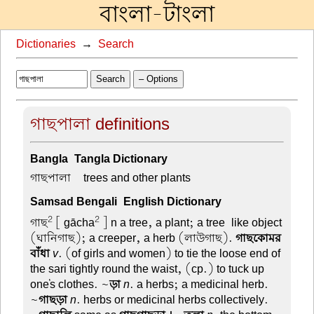
বাংলা-টাংলা
Dictionaries
→
Search
Search
– Options
গাছপালা definitions
Bangla-Tangla Dictionary
গাছপালা –
trees and other plants
Samsad Bengali-English Dictionary
2
2
গাছ
[ gācha
] n a tree, a plant; a tree-like object
(ঘানিগাছ); a creeper, a herb (লাউগাছ).
গাছকোমর
বাঁধা
v
. (of girls and women) to tie the loose end of
the sari tightly round the waist, (cp.) to tuck up
one's clothes. ~
ড়া
n
. a herbs; a medicinal herb.
~
গাছড়া
n
. herbs or medicinal herbs collectively.