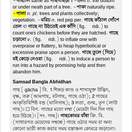
~
গাছালি
same as
গাছগাছড়া ।
~
তলা
n
. the bottom
or under neath part of a tree. ~
পাকা
naturally ripe.
~
পালা
n. pl
. trees and plants collectively;
vegetation. ~
মরিচ
n
. red pep per.
গাছে কাঁঠাল গোঁপে
তেল
বা
গাছে না উঠতেই এক কাঁদি
(fig.—ridi.) to
count one's chickens before they are hatched.
গাছে
চড়ানো
v
. (fig.—ridi.) to inflate one with
overpraise or flattery, to heap hyperbolical or
excessive praise upon a person.
গাছে তুলে (দিয়ে)
মই কেড়ে নেওয়া
(fig.—ridi.) to induce a person to
run into a hazard by promising help and then
abandon him.
Samsad Bangla Abhidhan
গাছ
[ gācha ] বি.
1
শিকড় কাণ্ড ও শাখাযুক্ত উদ্ভিদ,
বৃক্ষ, তরু (আমগাছ, বটগাছ, গাছে ওঠা);
2
গাছের
আকৃতিবিশিষ্ট বস্তু (ঘানিগাছ);
3
লতা, গুল্ম, তৃণ (লাউ
গাছ)। ☐ বিণ. গাছের মতো লম্বা (মেয়েটা দিন দিন গাছ
হয়ে উঠছে)। [সং. গচ্ছ]।
গাছকোমর বাঁধা
ক্রি. বি.
(সাধারণত মেয়েদের সম্বন্ধে) গাছে ওঠার সময় বা অন্য
কোনো ভারী কাজ করার সময় বস্ত্রাঞ্চল কোমরে জড়ানো।