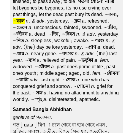
finished; to pass away; to die.
গতস্য শোচনা নাস্তি
let bygones be bygones, it's no use crying over
past things, let the dead past bury its dead. ~
কল্য,
~কাল
n. & adv
. yesterday. ~
ক্লম
a
. refreshed.
~
চেতন
a
. unconscious; fainted, swooned. ~
জীব,
~জীবন
a
. dead. ~
দিন, ~দিবস
n. & adv
. yesterday.
~
নিদ্র
a
. sleepless; wakeful; awake. ~
পরশু
n. &
adv
. (the) day be fore yesterday. ~
প্রাণ
a
. dead.
~
প্রায়
a
. nearly gone. ~
বৎসর
n. & adv
. (the) last
year. ~
ব্যথ
a
. relieved of pain. ~
ভর্তৃকা
a. fem
.
widowed. ~
যৌবন
a
. past one's prime of life, past
one's youth; middle aged; aged, old.
fem
. ~
যৌবনা
। ~রাত্রি
adv
. last night. ~
শোক
a
. one who has
conquered grief and sorrow. ~
শোচনা
n
. grief for
the past. ~
সঙ্গ
a
. having no attachment to anything
worldly. ~
স্পৃহ
a
. disinterested; apathetic.
Samsad Bangla Abhidhan
genitive of গতকাল:
গত
[ gata ] বিণ.
1
চলে গেছে বা হয়ে গেছে এমন,
প্রস্থিত, সমাপ্ত, অতীত, বিগত (গত যুগ, গতযৌবন,