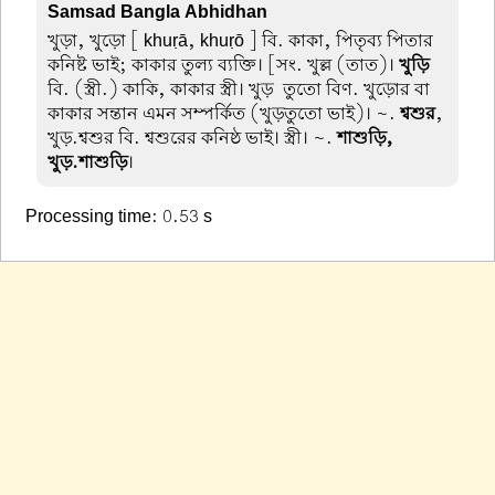
Samsad Bangla Abhidhan
খুড়া, খুড়ো
[ khuṛā, khuṛō ] বি. কাকা, পিতৃব্য পিতার
কনিষ্ট ভাই; কাকার তুল্য ব্যক্তি। [সং. খুল্ল (তাত)।
খুড়ি
বি. (স্ত্রী.) কাকি, কাকার স্ত্রী। খুড়-তুতো বিণ. খুড়োর বা
কাকার সন্তান এমন সম্পর্কিত (খুড়তুতো ভাই)। ~.
শ্বশুর
,
খুড়.শ্বশুর বি. শ্বশুরের কনিষ্ঠ ভাই। স্ত্রী। ~.
শাশুড়ি,
খুড়.শাশুড়ি
।
Processing time: 0.53 s