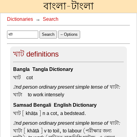
বাংলা-টাংলা
Dictionaries
→
Search
Search
– Options
খাট definitions
Bangla-Tangla Dictionary
খাট –
cot
2nd person ordinary present simple tense of খাটা:
খাটা –
to work intensely
Samsad Bengali-English Dictionary
খাট
[ khāṭa ] n a cot, a bedstead.
2nd person ordinary present simple tense of খাটা:
খাটা
[ khāṭā ] v to toil, to labour (পরীক্ষার জন্য