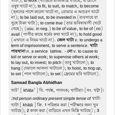
খাটা); to work (বাড়িতে রাজমিস্ত্রি খাটছে, এ রোগে
ওষুধ খাটে না); to fit, to suit, to match, to become
(হলদের পাশে কালো খাটে না, তোমার এ আচরণ খাটে
না); to be laid out, to be invested in (ব্যবসায়ে বা
সুধে টাকা খাটা); to come true (তার ভবিষ্যদ্বাণী খেটে
গেছে); (usu. in neg.) to be of value, to be of (no)
avail (পাপীর কাছে ধর্মের কথা খাটে না); to hold good
(এখানে এ নিয়ম খাটে না).
জেল খাটা
v
. to undergo a
term of imprisonment, to serve a sentence.
খাটা
পায়খানা
n
. a service-latrine. ~
নো
v
. to cause to
toil or serve or work; to supervise others at work;
to lay out, to invest; to pitch (তাবু খাটানো); to
hang (দেয়ালে আলনা খাটানো); to hoist, to ring up,
to set (পাল খাটানো); to set (ফ্রেমের ছবি খাটানো).
Samsad Bangla Abhidhan
1
1
খাট
[ khāṭa
] বি. পর্যঙ্ক, পালংক; খাটিয়া। [সং. খট্বা]।
2nd person ordinary present simple tense of খাটা:
খাটা
[ khāṭā ] ক্রি.
1
পরিশ্রম করা (পরীক্ষার জন্য খুব
খাটছে);
2
কাজ করা (বাড়িতে এখন মিস্ত্রি খাটছে) ;
3