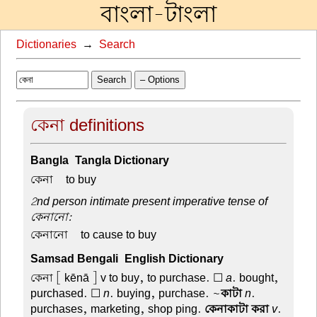
বাংলা-টাংলা
Dictionaries
→
Search
Search
– Options
কেনা definitions
Bangla-Tangla Dictionary
কেনা –
to buy
2nd person intimate present imperative tense of
কেনানো:
কেনানো –
to cause to buy
Samsad Bengali-English Dictionary
কেনা
[ kēnā ] v to buy, to purchase. ☐
a
. bought,
purchased. ☐
n
. buying, purchase. ~
কাটা
n
.
purchases, marketing, shop ping.
কেনাকাটা করা
v
.