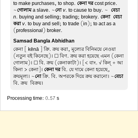
to make purchases, to shop.
কেনা দর
cost price.
~
গোলাম
a slave. ~
নো
v
. to cause to buy. ~
-বেচা
n
. buying and selling; trading; brokery.
কেনা-বেচা
করা
v
. to buy and sell; to trade (in); to act as a
(professional) broker.
Samsad Bangla Abhidhan
কেনা
[ kēnā ] ক্রি. ক্রয় করা, মূল্যের বিনিময়ে নেওয়া
(নতুন বই কিনেছে)। ☐ বিণ. ক্রয় করা হয়েছে এমন (কেনা
গোলাম)। ☐ বি. ক্রয় (কেনাকাটা)। [< বাং. √ কিন্ + আ
কিনা > কেনা]।
কেনা দর
বি. যে দামে কেনা হয়েছে,
ক্রয়মূল্য। ~
নো
ক্রি. বি. অপরকে দিয়ে ক্রয় করানো। ~
বেচা
বি. ক্রয়-বিক্রয়।
Processing time: 0.57 s