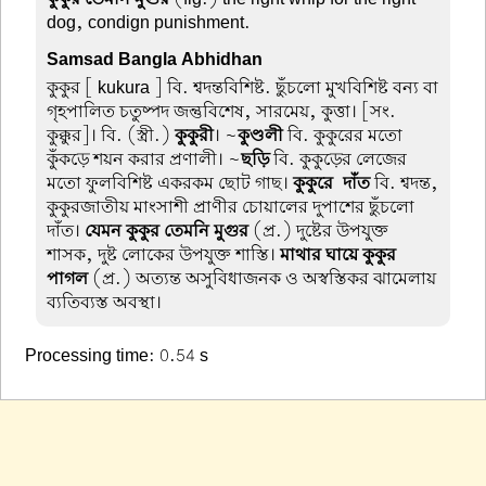
dog, condign punishment.
Samsad Bangla Abhidhan
কুকুর
[ kukura ] বি. শ্বদন্তবিশিষ্ট. ছুঁচলো মুখবিশিষ্ট বন্য বা
গৃহপালিত চতুষ্পদ জন্তুবিশেষ, সারমেয়, কুত্তা। [সং.
কুক্কুর]। বি. (স্ত্রী.)
কুকুরী
। ~
কুণ্ডলী
বি. কুকুরের মতো
কুঁকড়ে শয়ন করার প্রণালী। ~
ছড়ি
বি. কুকুড়ের লেজের
মতো ফুলবিশিষ্ট একরকম ছোট গাছ।
কুকুরে-দাঁত
বি. শ্বদন্ত,
কুকুরজাতীয় মাংসাশী প্রাণীর চোয়ালের দুপাশের ছুঁচলো
দাঁত।
যেমন কুকুর তেমনি মুগুর
(প্র.) দুষ্টের উপযুক্ত
শাসক, দুষ্ট লোকের উপযুক্ত শাস্তি।
মাথার ঘায়ে কুকুর
পাগল
(প্র.) অত্যন্ত অসুবিধাজনক ও অস্বস্তিকর ঝামেলায়
ব্যতিব্যস্ত অবস্থা।
Processing time: 0.54 s