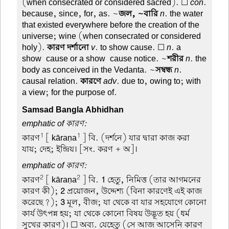
(when consecrated or considered sacred). ☐
con
.
because, since, for, as. ~
জল, ~বারি
n
. the water
that existed everywhere before the creation of the
universe; wine (when consecrated or considered
holy).
কারণ দর্শানো
v
. to show cause. ☐
n
. a
show-cause or a show-cause notice. ~
শরীর
n
. the
body as conceived in the Vedanta. ~
সম্বন্ধ
n
.
causal relation.
কারণে
adv
. due to, owing to; with
a view; for the purpose of.
Samsad Bangla Abhidhan
emphatic of কারণ:
1
1
কারণ
[ kāraṇa
] বি. (দর্শনে) যার দ্বারা কাজ করা
যায়; দেহ; ইন্দ্রিয়। [সং. করণ + অ]।
emphatic of কারণ:
2
2
কারণ
[ kāraṇa
] বি.
1
হেতু, নিমিত্ত (তার আগমনের
কারণ কী);
2
প্রয়োজন, উদ্দেশ্য (বিনা কারণেই এই কাজ
করেছে?);
3
মূল, বীজ; যা থেকে বা যার সহযোগে কোনো
কার্য উৎপন্ন হয়; যা থেকে কোনো বিষয় উদ্ভূত হয় (ধর্ম
সুখের কারণ)। ☐ অব্য. যেহেতু (সে আজ আসেনি কারণ