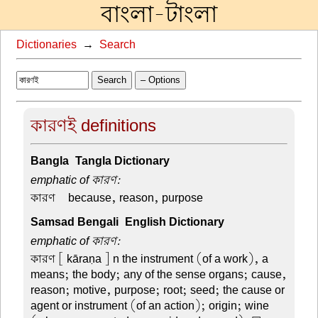
বাংলা-টাংলা
Dictionaries
→
Search
Search
– Options
কারণই definitions
Bangla-Tangla Dictionary
emphatic of কারণ:
কারণ –
because, reason, purpose
Samsad Bengali-English Dictionary
emphatic of কারণ:
কারণ
[ kāraṇa ] n the instrument (of a work), a
means; the body; any of the sense organs; cause,
reason; motive, purpose; root; seed; the cause or
agent or instrument (of an action); origin; wine