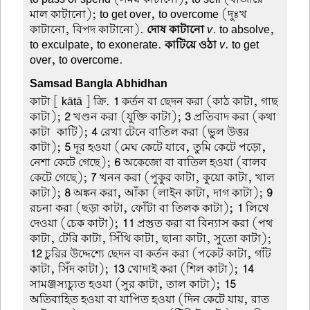
মাল কা়টানো); to get over, to overcome (দুঃখ
কাটানো, বিপদ কাটানো).
দোষ কাটানো
v
. to absolve,
to exculpate, to exonerate.
কাটিয়ে ওঠা
v
. to get
over, to overcome.
Samsad Bangla Abhidhan
কাটা
[ kāṭā ] ক্রি.
1
কর্তন বা ছেদন করা (কাঠ কাটা, গাছ
কাটা);
2
খণ্ডন করা (যুক্তি কাটা);
3
প্রতিবাদ করা (কথা
কাটা-কাটি);
4
রেখা টেনে বাতিল করা (ভুল উত্তর
কাটা);
5
দূর হওয়া (মেঘ কেটে যাবে, তুমি কেটে পড়ো,
নেশা কেটে গেছে);
6
অকেজো বা বাতিল হওয়া (বালব
কেটে গেছে);
7
খনন করা (পুকুর কাটা, কুয়ো কাটা, খাল
কাটা);
8
অঙ্কন করা, আঁকা (লাইন কাটা, দাগ কাটা);
9
রচনা করা (ছড়া কাটা, ফোঁটা বা তিলক কাটা);
1
লিখে
দেওয়া (চেক কাটা);
11
প্রস্তুত করা বা বিন্যাস করা (পথ
কাটা, টেরি কাটা, সিঁথি কাটা, ছানা কাটা, সুতো কাটা);
12
চুরির উদ্দেশ্যে ছেদন বা কর্তন করা (পকেট কাটা, গাঁট
কাটা, সিঁদ কাটা);
13
খোদাই করা (শিল কাটা);
14
সামঞ্জস্যচ্যুত হওয়া (সুর কাটা, তাল কাটা);
15
অতিবাহিত হওয়া বা যাপিত হওয়া (দিন কেটে যায়, রাত