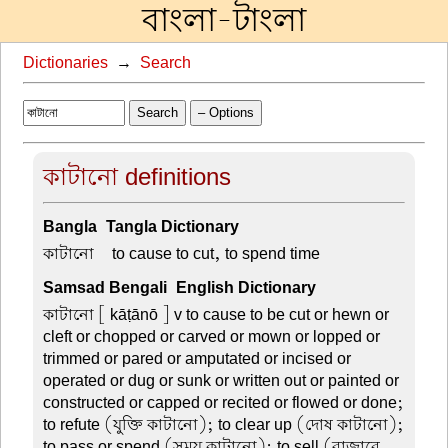
বাংলা-টাংলা
Dictionaries
→
Search
Search
– Options
কাটানো definitions
Bangla-Tangla Dictionary
কাটানো –
to cause to cut, to spend time
Samsad Bengali-English Dictionary
কাটানো
[ kāṭānō ] v to cause to be cut or hewn or
cleft or chopped or carved or mown or lopped or
trimmed or pared or amputated or incised or
operated or dug or sunk or written out or painted or
constructed or capped or recited or flowed or done;
to refute (যুক্তি কাটানো); to clear up (দোষ কাটানো);
to pass or spend (সময় কাটানো); to sell (বাজারে