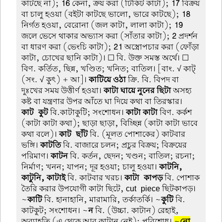
কাটছে না);
16
কেনা, ক্রয় করা (টিকিট কাটা);
17
বিক্রয়
বা চালু হওয়া (বইটা কাটছে ভালো, ভারে কাটছে);
18
নির্গত হওয়া, বেরোনা (জল কাটা, লালা কাটা);
19
জলে ভেসে থাকার অভ্যাস করা (সাঁতার কাটা);
2
প্রদর্শন
বা ধারণ করা (ভেংচি কাটা);
21
অস্ত্রোপচার করা (ফোঁড়া
কাটা, চোখের ছানি কাটা)। ☐ বি. উক্ত সমস্ত অর্থে। ☐
বিণ. কর্তিত, ছিন্ন, খণ্ডিত; খনিত; বাতিল। [বাং. √ কাট্
(সং. √ কুৎ) + আ]।
কাটিয়ে ওঠা
ক্রি. বি. বিপদ বা
দুঃখের সময় উত্তীর্ণ হওয়া।
কাটা ঘায়ে নুনের ছিটা
অসহ্য
কষ্ট বা যন্ত্রণার উপর আঁতে ঘা দিয়ে কথা বা তিরস্কার।
কাট-কুট
বি.কাটাকুটি; সংশোধন।
কাটা কাটা
বিণ. কর্কশ
(কাটা কাটা কথা); ছাড়া ছাড়া, বিচ্ছিন্ন (কাটা কাটা ভাবে
কথা বলে)।
কাট-ছাঁট
বি. (মূলত পোশাকের) কাটবার
ভঙ্গি।
কাটতি
বি. বাজারে চলন; প্রচুর বিক্রয়; বিক্রয়ের
পরিমাণ।
কাটন
বি. কর্তন, ছেদন; খণ্ডন; বাতিল; রচনা;
নির্মাণ; খনন; যাপন; দূর হওয়া; চালু হওয়া।
কাটনি,
কাটুনি, কাটাই
বি. কাটবার খরচ।
কাটা-কাপড়
বি. পোশাক
তৈরি করার উপযোগী কাটা ছিটে, cut-piece ছিটকাপড়।
~
কাটি
বি. হানাহানি, মারামারি, তর্কাতর্কি। ~
কুটি
বি.
কাটকুট; সংশোধন। ~
ন
বি. (উচ্চা. কাটান) রেহাই,
অব্যাহতি (এ থেকে আর কাটান নেই); পরিশোধ।
~
নো