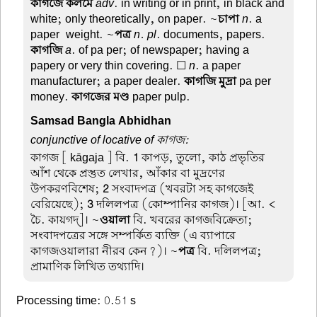
কাগজে কলমে
adv
. in writing or in print, in black and
white; only theoretically, on paper. ~
চাপা
n
. a
paper-weight. ~
পত্র
n. pl
. documents, papers.
কাগজি
a
. of pa per; of newspaper; having a
papery or very thin covering. ☐
n
. a paper-
manufacturer; a paper dealer.
কাগজি মুদ্রা
pa per
money.
কাগজের মণ্ড
paper pulp.
Samsad Bangla Abhidhan
conjunctive of locative of কাগজ:
কাগজ
[ kāgaja ] বি.
1
কাপড়, তুলো, কাঠ প্রভৃতির
আঁশ থেকে প্রস্তুত লেখার, আঁকার বা মুদ্রণের
উপকরণবিশেষ;
2
সংবাদপত্র (খবরটা সহ কাগজেই
বেরিয়েছে);
3
দলিলপত্র (কোম্পানির কাগজ)। [আ. <
চৈ. কায়গদ্]। ~
ওয়ালা
বি. খবরের কাগজবিক্রেতা;
সংবাদপত্রের সঙ্গে সম্পর্কিত ব্যক্তি (এ ব্যাপারে
কাগজওয়ালারা নীরব কেন?)। ~
পত্র
বি. দলিলপত্র;
প্রামাণিক লিখিত তথ্যাদি।
Processing time: 0.51 s