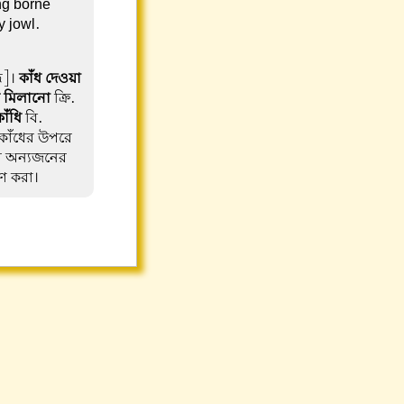
ng borne
y jowl.
্ধ]।
কাঁধ দেওয়া
ধে মিলানো
ক্রি.
াঁধি
বি.
কাঁধের উপরে
র অন্যজনের
হণ করা।