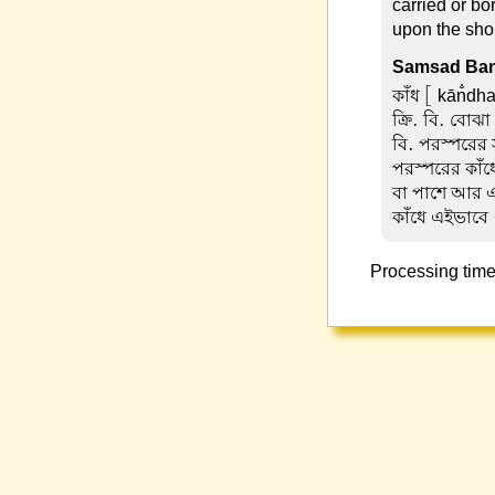
carried or b
upon the shou
Samsad Ban
কাঁধ
[ kān̐dha 
ক্রি. বি. বোঝ
বি. পরস্পরের
পরস্পরের কাঁ
বা পাশে আর এ
কাঁধে এইভাবে 
Processing time