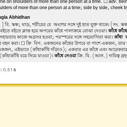
orne on shoulders of more than one person at a time. ☐
adv
. bei
lders of more than one person at a time; side by side, cheek b
gla Abhidhan
] বি. স্কন্ধ; ঘাড়, শরীরের যে-অংশের সঙ্গে দুই হাত যুক্ত থাকে। [সং. স্কন
া বইতে বইতে ক্লান্ত হয়ে অপরের কাঁধে পালাক্রমে বোঝা দেওয়া।
কাঁধে কাঁ
 সহায়তায় কাজে অগ্রসর হওয়া; পরস্পরের সঙ্গে সহযোগিতা করা।
কাঁধা-ক
ধে বহন করা। ☐ ক্রি-বিণ. একজনের কাঁধের উপরে বা পাশে একজন, তার 
কজন, এইভাবে (কাঁধাকাঁধি দাঁড়াও); একবার এর কাঁধে এবং আরেকবা
(কাঁধাকাঁধি বয়ে নিয়ে যাওয়া)।
কাঁধে নেওয়া
ক্রি. বি. (আল.) দায়িত্ব গ্র
: 0.51 s