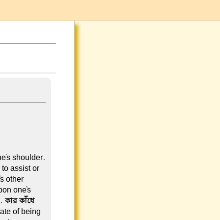
ne's shoulder.
to assist or
's other
pon one's
a.
কার কাঁধে
tate of being