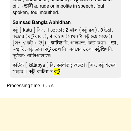
oil. ~
ভাষী
a
. rude or impolite in speech, foul-
spoken, foul mouthed.
Samsad Bangla Abhidhan
কটু
[ kaṭu ] বিণ.
1
তেতো;
2
ঝাল (কটু রস);
3
উগ্র,
কঠোর (কটু বাক্য);
4
বিস্বাদ (মাখনটা কটু হয়ে গেছে)।
[সং. √ কট্ + উ]। ~
কাটব্য
বি. গালমন্দ, কড়া কথা। ~
তা
,
~
ত্ব
বি. কটু ভাব।
কটু তেল
বি. সরষের তেল।
কটুক্তি
বি.
দুর্বাক্য; গালিগালাজ।
কাটব্য
[ kāṭabya ] বি. কর্কশতা; রুঢ়তা। [সং. কটু শব্দের
সহচর]।
কটু-কাটব্য
দ্র
কটু
।
Processing time: 0.5 s