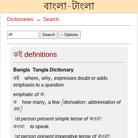
বাংলা-টাংলা
Dictionaries
→
Search
Search
– Options
কই definitions
Bangla-Tangla Dictionary
কই –
where, why, expresses doubt or adds
emphasis to a question
emphatic of ক:
ক –
how many, a few
[derivation: abbreviation of
কয়]
1st person present simple tense of কওয়া:
কওয়া –
to speak
1st person present imperative tense of কওয়া: