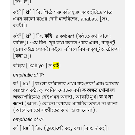
[সং. ক্ব]।
2
2
কই
[ ki
] বি. পিঠে শক্ত কাঁটাযুক্ত এবং হাঁটতে পারে
এমন কালো রঙের ছোট মাছবিশেষ, anabas. [সং.
কবয়ী]।
3
3
কই
[ ki
] ক্রি.
কহি
-র কথ্যরূপ ('কইতে কথা বাধে':
রবীন্দ্র)। ~
য়ে
বিণ. খুব কথা বলতে পারে এমন, বাক্পটু
(বেশ কইয়ে লোক)। কইয়ে-বলিয়ে বিণ বাক্পটু ও চৌকস।
[
কহা
দ্র]।
কহিয়ে
[ kahiẏē ] দ্র
কই
।
emphatic of ক:
1
1
ক
[ ka
] বাংলা বর্ণমালার প্রথম ব্যঞ্জনবর্ণ এবং অঘোষ
অল্পপ্রাণ কণ্ঠ্য ক্-ধ্বনির দ্যোতক বর্ণ।
ক অক্ষর গোমাংস
অক্ষরপরিচয়ও নেই এমন অবস্থা, আকাট মূর্খ।
ক খ না
জানা
(আল.) কোনো বিষয়ের প্রাথমিক তথ্যও না জানা
(আরে সে তো সংগীতের ক খ-ও জানে না).
emphatic of ক:
2
2
ক
[ ka
] ক্রি. (তুচ্ছার্থে) কহ, বল। [বাং. √ কহ্]।