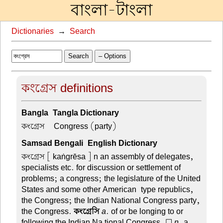
বাংলা-টাংলা
Dictionaries
→
Search
Search
– Options
কংগ্রেস definitions
Bangla-Tangla Dictionary
কংগ্রেস –
Congress (party)
Samsad Bengali-English Dictionary
কংগ্রেস
[ kaṅgrēsa ] n an assembly of delegates,
specialists etc. for discussion or settlement of
problems; a congress; the legislature of the United
States and some other American-type republics,
the Congress; the Indian National Congress party,
the Congress.
কংগ্রেসি
a
. of or be longing to or
following the Indian Na tional Congress. ☐
n
. a