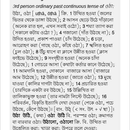
3rd person ordinary past continuous tense of ওঠা:
উঠা, ওঠা
[ uṭhā, ōṭhā ] ক্রি.
1
উত্থিত হওয়া (জলের
ভিতর থেকে ডাঙ্গা উঠছে);
2
আসন ছেড়ে উঠে দাঁড়ানো
(অনেক রাত হল, এখন সবাই ওঠো);
3
শয্যা ত্যাগ করা
(সকালে কটায় ওঠো?);
4
গজানো (দাঁত উঠছে না);
5
উদিত হওয়া, প্রকাশ পাওয়া (চাঁদ উঠেছে);
6
চড়া,
আরোহণ করা (গাছে ওঠা, কাঁধে ওঠা);
7
স্খলিত হওয়া
(চুল ওঠা);
8
উঁচু ধাপে বা ক্লাসে উন্নীত হওয়া (ক্লাস
ফাইভে উঠেছে);
9
সংগৃহীত হওয়া (অনেক চাঁদা
উঠেছে);
1
গোচরে আসা (কথাটা কর্তার কানে উঠেছে);
11
আমদানি হওয়া, দোকানে-বাজারে আসা (বাজারে
আম উঠেছে);
12
উন্নীত হওয়া (জাতে ওঠা);
13
মুছে
যাওয়া (কালির দাগটা উঠছে না);
14
প্রচারিত হওয়া
(চারদিকে একটা রব উঠছে);
15
উল্লিখিত বা
তালিকাভুক্ত হওয়া (তার নামটা লিস্টে উঠেছে);
16
পরিবর্তন, বিকৃতি ইত্যাদি দেখা দেওয়া (পেকে ওঠা, পচে
উঠছে, কেঁপে উঠছে)। [বাং. উঠ্ (< সং. উৎ + √ স্থা)]।
উঠা-উঠি
, (কথ্য)
ওঠা-উঠি
বি. পরস্পর ওঠা; ক্রমাগত
বা বারবার ওঠা।
উঠানো, ওঠানো
ক্রি. বি. উত্থিত বা
উত্তেলিত করা; খাড়া করা; উপরে তুলে দেওয়া;