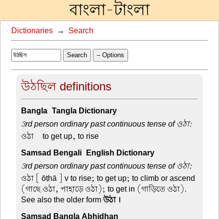
বাংলা-টাংলা
Dictionaries
→
Search
Search
– Options
উঠছিল definitions
Bangla-Tangla Dictionary
3rd person ordinary past continuous tense of ওঠা:
ওঠা –
to get up, to rise
Samsad Bengali-English Dictionary
3rd person ordinary past continuous tense of ওঠা:
ওঠা
[ ōṭhā ] v to rise; to get up; to climb or ascend
(গাছে ওঠা, পাহাড়ে ওঠা); to get in (গাড়িতে ওঠা).
See also the older form
উঠা ।
Samsad Bangla Abhidhan