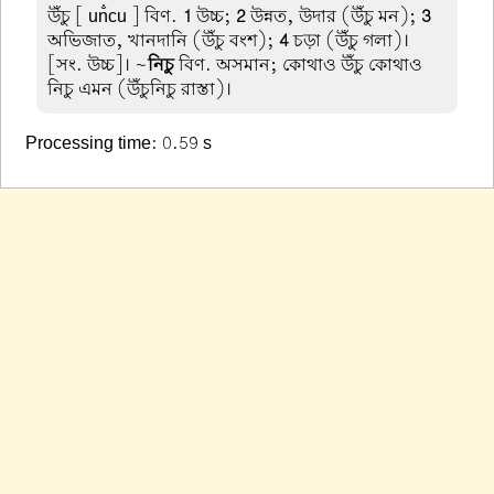
উঁচু
[ un̐cu ] বিণ.
1
উচ্চ;
2
উন্নত, উদার (উঁচু মন);
3
অভিজাত, খানদানি (উঁচু বংশ);
4
চড়া (উঁচু গলা)।
[সং. উচ্চ]। ~
নিচু
বিণ. অসমান; কোথাও উঁচু কোথাও
নিচু এমন (উঁচুনিচু রাস্তা)।
Processing time: 0.59 s