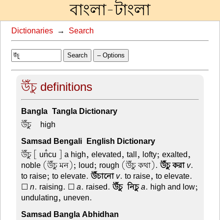
বাংলা-টাংলা
Dictionaries
→
Search
Search
– Options
উঁচু definitions
Bangla-Tangla Dictionary
উঁচু –
high
Samsad Bengali-English Dictionary
উঁচু
[ un̐cu ] a high, elevated, tall, lofty; exalted,
noble (উঁচু মন); loud; rough (উঁচু কথা).
উঁচু করা
v
.
to raise; to elevate.
উঁচানো
v
. to raise, to elevate.
☐
n
. raising. ☐
a
. raised.
উঁচু-নিচু
a
. high and low;
undulating, uneven.
Samsad Bangla Abhidhan