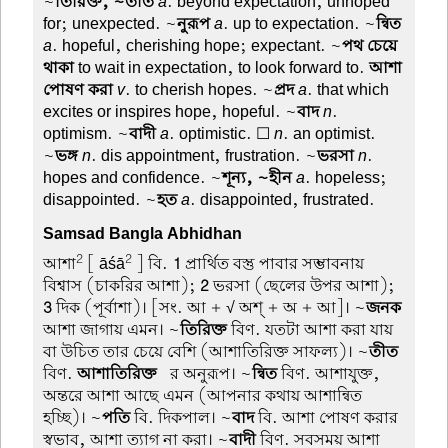
~
তিরিক্ত, ~তীত
a
. beyond expectation, unhoped
for; unexpected. ~
নুরূপ
a
. up to expectation. ~
ন্বিত
a
. hopeful, cherishing hope; expectant. ~
পথ চেয়ে
থাকা
to wait in expectation, to look forward to.
আশা
পোষণ করা
v
. to cherish hopes. ~
প্রদ
a
. that which
excites or inspires hope, hopeful. ~
বাদ
n
.
optimism. ~
বাদী
a
. optimistic. ☐
n
. an optimist.
~
ভঙ্গ
n
. dis appointment, frustration. ~
ভরসা
n
.
hopes and confidence. ~
শূন্য, ~হীন
a
. hopeless;
disappointed. ~
হত
a
. disappointed, frustrated.
Samsad Bangla Abhidhan
2
2
আশা
[ āśā
] বি.
1
প্রার্থিত বস্তু পাবার সম্ভাবনায়
বিশ্বাস (চাকরির আশা);
2
ভরসা (ছেলের উপর আশা);
3
দিক (পূর্বাশা)। [সং. আ + √ অশ্ + অ + আ]। ~
জনক
আশা জাগায় এমন। ~
তিরিক্ত
বিণ. যতটা আশা করা যায়
বা উচিত তার চেয়ে বেশি (আশাতিরিক্ত সাফল্য)। ~
তীত
বিণ.
আশাতিরিক্ত-
র অনুরূপ। ~
ন্বিত
বিণ. আশাযুক্ত,
অন্তরে আশা আছে এমন (আপনার কথায় আশান্বিত
হচ্ছি)। ~
পতি
বি. দিকপাল। ~
বাদ
বি. আশা পোষণ করার
স্বভাব, আশা ত্যাগ না করা। ~
বাদী
বিণ. সবসময় আশা